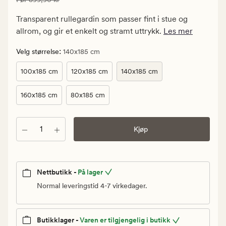
539,94
kr.
Transparent rullegardin som passer fint i stue og
Vanlig
allrom, og gir et enkelt og stramt uttrykk.
Les mer
pris
899,90
:
Velg størrelse
140x185 cm
kr
100x185 cm
120x185 cm
140x185 cm
160x185 cm
80x185 cm
Antall
Kjøp
Nettbutikk -
På lager
Normal leveringstid 4-7 virkedager.
Butikklager -
Varen er tilgjengelig i butikk