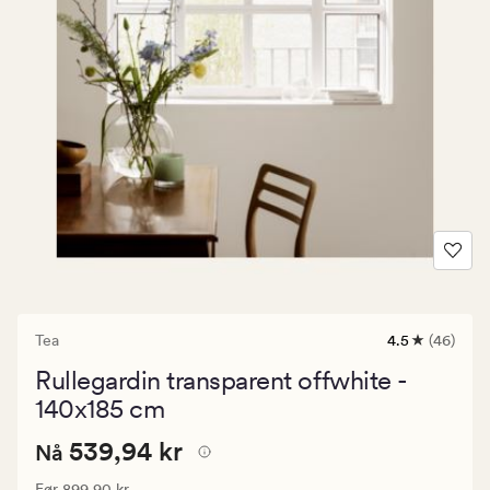
Tea
4.5
(46)
46
anmeldelser
Rullegardin transparent offwhite -
med
en
140x185 cm
gjennomsnitt
vurdering
Nåværende
Nåværende pris
539,94 kr
539,94 kr
Nå
på
4.5
pris
Vanlig pris
899,90 kr
Før
899,90 kr