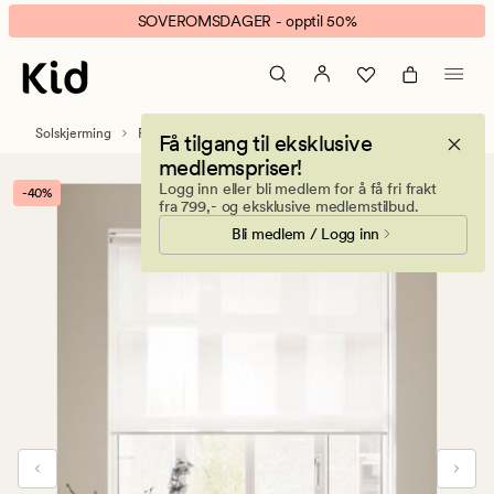
Tea
Animert
SOVEROMSDAGER - opptil 50%
rullegardin
banner.
transparent
Klikk
offwhite
ESCAPE
for
Solskjerming
Rullegardiner
Få tilgang til eksklusive
å
medlemspriser!
pause.
Logg inn eller bli medlem for å få fri frakt
-40%
fra 799,- og eksklusive medlemstilbud.
Bli medlem / Logg inn