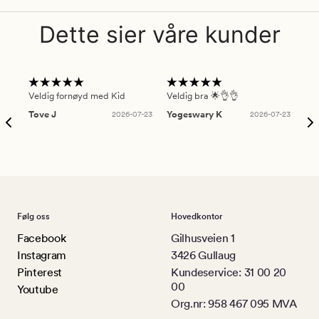
Dette sier våre kunder
Veldig fornøyd med Kid
Veldig bra 🌟👌👌
Gre
Tove J
2026-07-23
Yogeswary K
2026-07-23
An
Følg oss
Hovedkontor
Facebook
Gilhusveien 1
Instagram
3426 Gullaug
Pinterest
Kundeservice: 31 00 20
00
Youtube
Org.nr: 958 467 095 MVA