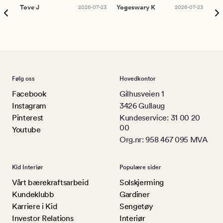
Tove J
2026-07-23
Yogeswary K
2026-07-23
An
Følg oss
Hovedkontor
Facebook
Gilhusveien 1
Instagram
3426 Gullaug
Pinterest
Kundeservice: 31 00 20
00
Youtube
Org.nr: 958 467 095 MVA
Kid Interiør
Populære sider
Vårt bærekraftsarbeid
Solskjerming
Kundeklubb
Gardiner
Karriere i Kid
Sengetøy
Investor Relations
Interiør