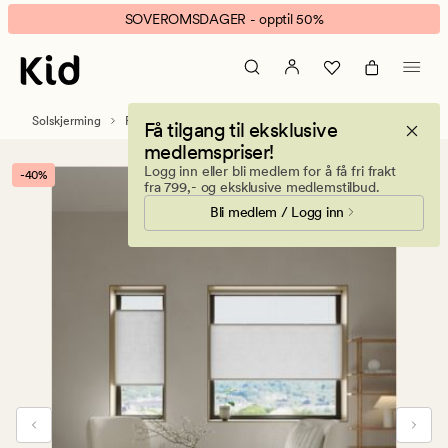
Iman
Animert
SOVEROMSDAGER - opptil 50%
opp&ned
banner.
trådløs
Klikk
plisségardin
ESCAPE
hvit
for
Solskjerming
Plissegardiner
Få tilgang til eksklusive
å
medlemspriser!
pause.
Logg inn eller bli medlem for å få fri frakt
-40%
fra 799,- og eksklusive medlemstilbud.
Bli medlem / Logg inn