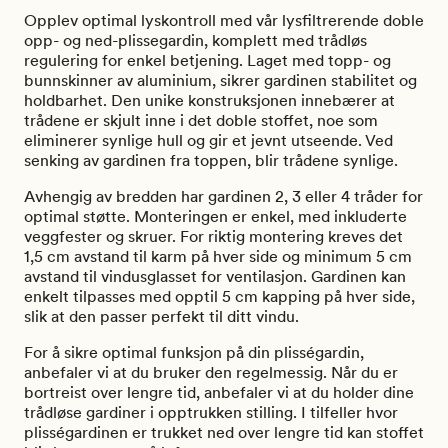
Opplev optimal lyskontroll med vår lysfiltrerende doble
opp- og ned-plissegardin, komplett med trådløs
regulering for enkel betjening. Laget med topp- og
bunnskinner av aluminium, sikrer gardinen stabilitet og
holdbarhet. Den unike konstruksjonen innebærer at
trådene er skjult inne i det doble stoffet, noe som
eliminerer synlige hull og gir et jevnt utseende. Ved
senking av gardinen fra toppen, blir trådene synlige.
Avhengig av bredden har gardinen 2, 3 eller 4 tråder for
optimal støtte. Monteringen er enkel, med inkluderte
veggfester og skruer. For riktig montering kreves det
1,5 cm avstand til karm på hver side og minimum 5 cm
avstand til vindusglasset for ventilasjon. Gardinen kan
enkelt tilpasses med opptil 5 cm kapping på hver side,
slik at den passer perfekt til ditt vindu.
For å sikre optimal funksjon på din plisségardin,
anbefaler vi at du bruker den regelmessig. Når du er
bortreist over lengre tid, anbefaler vi at du holder dine
trådløse gardiner i opptrukken stilling. I tilfeller hvor
plisségardinen er trukket ned over lengre tid kan stoffet