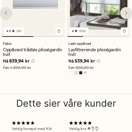
4.5
(39)
4
(302)
39
302
anmeldelser
anmeldelser
med
med
Fabio
Leah opp&ned
en
en
Opp&ned trådløs plisségardin
Lysfiltrerende plisségardin
gjennomsnittlig
gjennomsnittlig
hvit
hvit
vurdering
vurdering
Nåværende pris
839,94 kr
Nåværende pris
539,94 kr
839,94 kr
539,94 kr
på
på
Nå
Nå
4.5
4
Vanlig pris
1 399,90 kr
Vanlig pris
899,90 kr
Før
1 399,90 kr
Før
899,90 kr
+
1
Tilgjengelig i flere farger
Dette sier våre kunder
Veldig fornøyd med Kid
Veldig bra 🌟👌👌
Gre