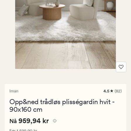
Iman
4.5
(82)
82
anmeldelser
Opp&ned trådløs plisségardin hvit -
med
en
90x160 cm
gjennomsnitt
vurdering
Nåværende
Nåværende pris
959,94 kr
959,94 kr
Nå
på
4.5
pris
Vanlig pris
1 599,90 kr
Før
1 599,90 kr