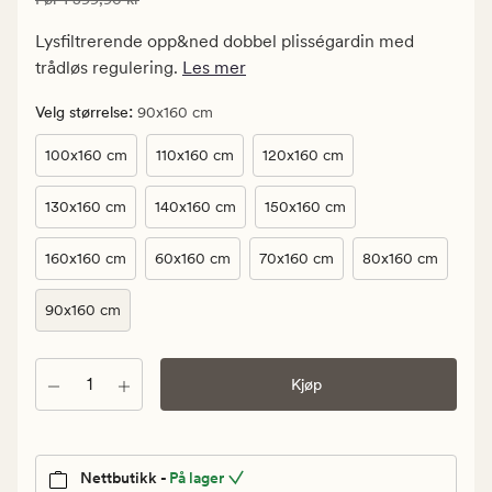
959,94
kr.
Lysfiltrerende opp&ned dobbel plisségardin med
Vanlig
trådløs regulering.
Les mer
pris
1
:
Velg størrelse
90x160 cm
599,90
100x160 cm
110x160 cm
120x160 cm
kr
130x160 cm
140x160 cm
150x160 cm
160x160 cm
60x160 cm
70x160 cm
80x160 cm
90x160 cm
Antall
Kjøp
Nettbutikk -
På lager