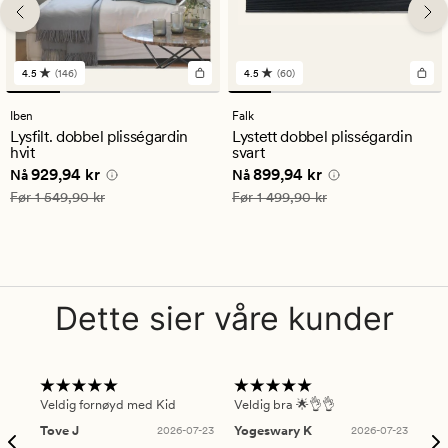
4.5
(146)
4.5
(60)
146
60
anmeldelser
anmeldelser
med
med
Iben
Falk
en
en
Lysfilt. dobbel plisségardin
Lystett dobbel plisségardin
gjennomsnittlig
gjennomsnittlig
hvit
svart
vurdering
vurdering
Nåværende pris
929,94 kr
Nåværende pris
899,94 kr
929,94 kr
899,94 kr
på
på
Nå
Nå
4.5
4.5
Vanlig pris
1 549,90 kr
Vanlig pris
1 499,90 kr
Før
1 549,90 kr
Før
1 499,90 kr
Dette sier våre kunder
Veldig fornøyd med Kid
Veldig bra 🌟👌👌
Gre
Tove J
2026-07-23
Yogeswary K
2026-07-23
An