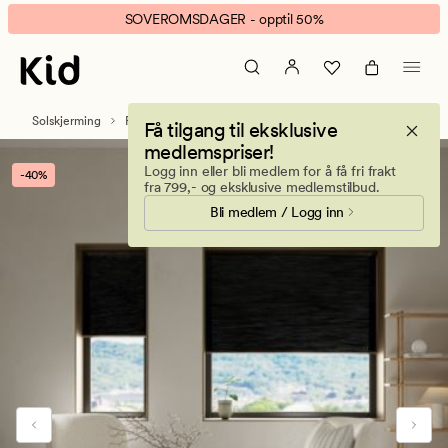
Iben
Animert
SOVEROMSDAGER - opptil 50%
lysfilt.
banner.
dobbel
Klikk
plisségardin
ESCAPE
svart
for
Solskjerming
Plissegardiner
Få tilgang til eksklusive
å
medlemspriser!
pause.
Logg inn eller bli medlem for å få fri frakt
-40%
fra 799,- og eksklusive medlemstilbud.
Bli medlem / Logg inn