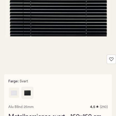
Farge
:
Svart
Alu Blind 25mm
4.5
(210)
210
anmeldelser