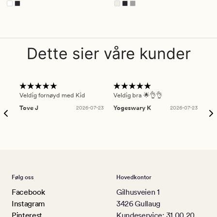
Dette sier våre kunder
Veldig fornøyd med Kid
Veldig bra 🌟👌👌
Gre
Tove J
2026-07-23
Yogeswary K
2026-07-23
An
Følg oss
Hovedkontor
Facebook
Gilhusveien 1
Instagram
3426 Gullaug
Pinterest
Kundeservice: 31 00 20