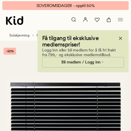
Alu
Animert
SOVEROMSDAGER - opptil 50%
Blind
banner.
25mm
Klikk
metallpersienne
ESCAPE
svart
for
Solskjerming
Persienner
Få tilgang til eksklusive
å
medlemspriser!
pause.
Logg inn eller bli medlem for å få fri frakt
-50%
fra 799,- og eksklusive medlemstilbud.
Bli medlem / Logg inn