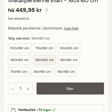
Metallpersienne svart - 160x160 cm
med
en
Nåværende
Nåværende pris
449,95 kr
gjennomsnittl
449,95 kr
Nå
vurdering
pris
på
Vanlig pris
899,90 kr
Før
899,90 kr
449,95
4.5
kr.
Klassisk persienne i aluminium.
Les mer
Vanlig
pris
:
Velg størrelse
160x160 cm
899,90
100x160 cm
110x160 cm
120x160 cm
kr
140x160 cm
160x160 cm
60x160 cm
70x160 cm
80x160 cm
90x160 cm
Antall
Kjøp
Nettbutikk -
På lager