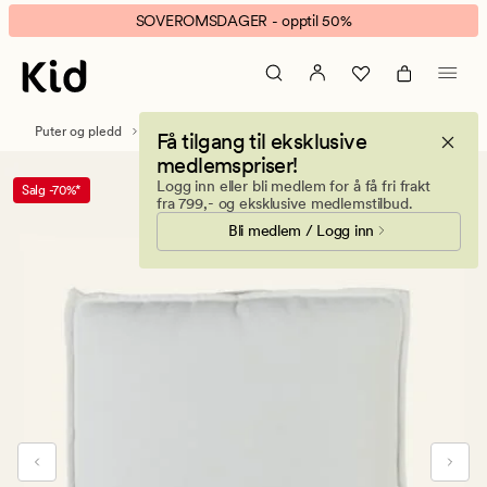
Stella
Animert
SOVEROMSDAGER - opptil 50%
box
banner.
sittepute
Klikk
offwhite
ESCAPE
for
Puter og pledd
Stolputer & Sitteputer
Få tilgang til eksklusive
å
medlemspriser!
pause.
Logg inn eller bli medlem for å få fri frakt
Salg -70%*
fra 799,- og eksklusive medlemstilbud.
Bli medlem / Logg inn