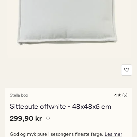
Stella box
4
(5)
5
anmeldels
Sittepute offwhite - 48x48x5 cm
med
en
Pris
Pris
299,90 kr
gjennomsni
299,90 kr
vurdering
299,90
på
kr.
4
God og myk pute i sesongens fineste farge.
Les mer