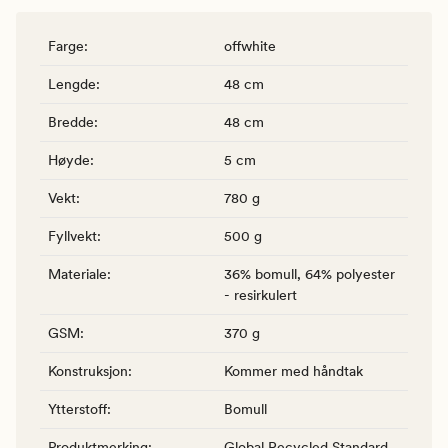
Farge
:
offwhite
Lengde
:
48 cm
Bredde
:
48 cm
Høyde
:
5 cm
Vekt
:
780 g
Fyllvekt
:
500 g
Materiale
:
36% bomull, 64% polyester
- resirkulert
GSM
:
370 g
Konstruksjon
:
Kommer med håndtak
Ytterstoff
:
Bomull
Produktmerking
:
Global Recycled Standard