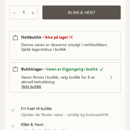
Vanlig
pris
Antall
KLIKK & HENT
299,90
kr
Nettbutikk -
Ikke på lager
Denne varen er desverre utsolgt i nettbutikken.
Sjekk lagerstatus i butikk
Butikklager -
Varen er tilgjengelig i butikk
Varen finnes i butikk, velg butikk for å se
aktuell beholdning
Velg butikk
Fri frakt til butikk
Gjelder de flester varer - smidig og kostnadsfritt
Klikk & Hent