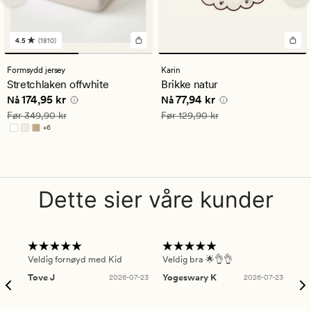
4.5
(1810)
1810
anmeldelser
med
Formsydd jersey
Karin
en
Stretchlaken offwhite
Brikke natur
gjennomsnittlig
Nåværende pris
174,95 kr
Nåværende pris
77,94 kr
174,95 kr
77,94 kr
vurdering
Nå
Nå
på
Vanlig pris
349,90 kr
Vanlig pris
129,90 kr
Før
349,90 kr
Før
129,90 kr
4.5
+
6
Tilgjengelig i flere farger
Dette sier våre kunder
Veldig fornøyd med Kid
Veldig bra 🌟👌👌
Gre
Tove J
2026-07-23
Yogeswary K
2026-07-23
An