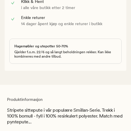
Klikk & Hent
i alle våre butikk etter 2 timer
Enkle returer
14 dager åpent kjøp og enkle returer i butikk
Hagemøbler og utepotter 50-70%
Gjelder f.o.m. 22/6 og så langt beholdningen rekker. Kan ikke
kombineres med andre tilbud.
Produktinformasjon
Stripete sittepute i vår populære Smillan-Serie. Trekk i
100% bomull - fyll i 100% resirkulert polyester. Match med
pyntepute...