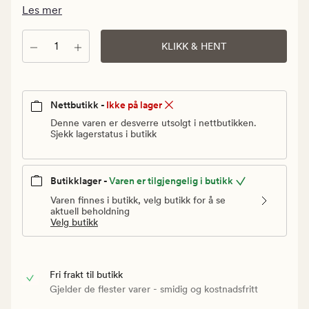
Vanlig
Les mer
pris
299,90
Antall
KLIKK & HENT
kr
Nettbutikk -
Ikke på lager
Denne varen er desverre utsolgt i nettbutikken.
Sjekk lagerstatus i butikk
Butikklager -
Varen er tilgjengelig i butikk
Varen finnes i butikk, velg butikk for å se
aktuell beholdning
Velg butikk
Fri frakt til butikk
Gjelder de flester varer - smidig og kostnadsfritt