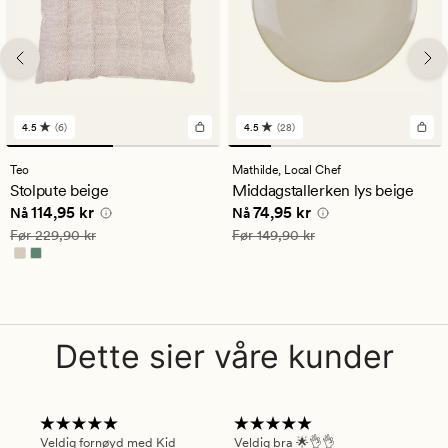
4.5
(6)
4.5
(28)
6
28
anmeldelser
anmeldelser
med
med
Teo
Mathilde,
Local Chef
en
en
Stolpute beige
Middagstallerken lys beige
gjennomsnittlig
gjennomsnittlig
Nåværende pris
114,95 kr
Nåværende pris
74,95 kr
114,95 kr
74,95 kr
vurdering
vurdering
Nå
Nå
på
på
Vanlig pris
229,90 kr
Vanlig pris
149,90 kr
Før
229,90 kr
Før
149,90 kr
4.5
4.5
Dette sier våre kunder
Veldig fornøyd med Kid
Veldig bra 🌟👌👌
Gre