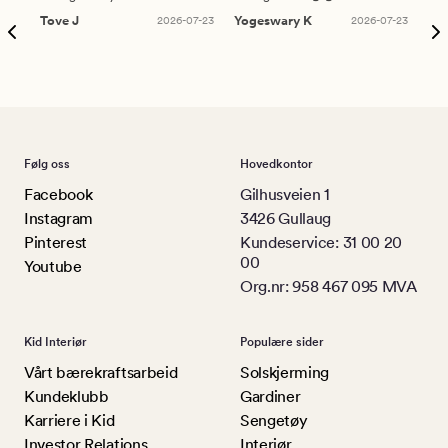
Tove J
2026-07-23
Yogeswary K
2026-07-23
An
Følg oss
Hovedkontor
Facebook
Gilhusveien 1
Instagram
3426 Gullaug
Pinterest
Kundeservice: 31 00 20
00
Youtube
Org.nr: 958 467 095 MVA
Kid Interiør
Populære sider
Vårt bærekraftsarbeid
Solskjerming
Kundeklubb
Gardiner
Karriere i Kid
Sengetøy
Investor Relations
Interiør