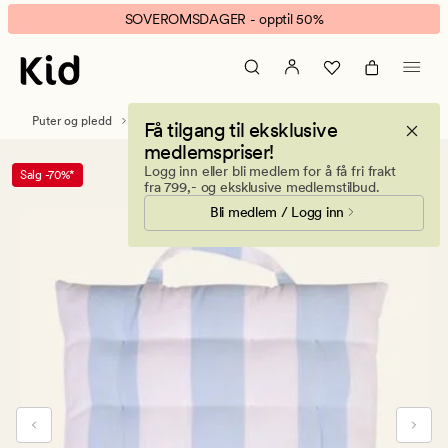
Smillan
Animert
SOVEROMSDAGER - opptil 50%
sittepute
banner.
himmelblå
Klikk
ESCAPE
for
Puter og pledd
Stolputer & Sitteputer
Få tilgang til eksklusive
å
medlemspriser!
pause.
Logg inn eller bli medlem for å få fri frakt
Salg -70%*
fra 799,- og eksklusive medlemstilbud.
Bli medlem / Logg inn