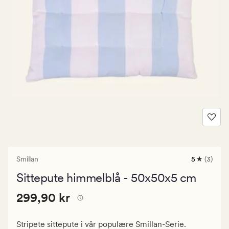
Smillan
5
(3)
3
anmeldels
Sittepute himmelblå - 50x50x5 cm
med
en
Pris
Pris
299,90 kr
gjennomsni
299,90 kr
vurdering
299,90
på
kr.
5
Stripete sittepute i vår populære Smillan-Serie.