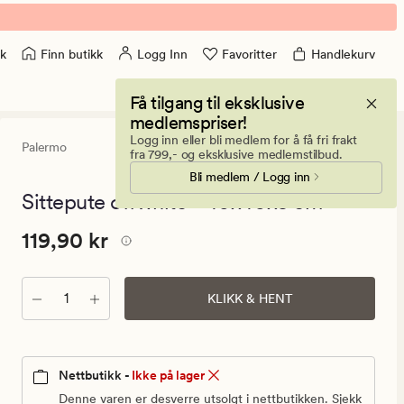
Finn butikk
Logg Inn
Favoritter
Handlekurv
k
Få tilgang til eksklusive
medlemspriser!
Logg inn eller bli medlem for å få fri frakt
Palermo
4.5
(29)
29
fra 799,- og eksklusive medlemstilbud.
anmeldelser
Bli medlem / Logg inn
med
en
Sittepute offwhite - 40x40x5 cm
gjennomsnitt
vurdering
Pris
Pris
119,90 kr
119,90 kr
på
4.5
119,90
kr.
Antall
Vanlig
KLIKK & HENT
pris
119,90
kr
Nettbutikk -
Ikke på lager
Denne varen er desverre utsolgt i nettbutikken. Sjekk