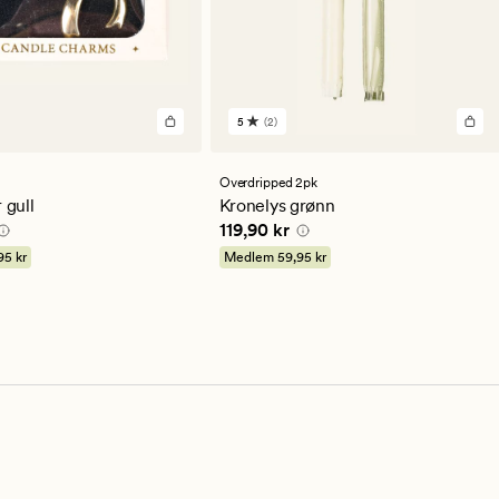
5
(2)
2
anmeldelser
med
en
Overdripped 2pk
gjennomsnittlig
 gull
Kronelys grønn
vurdering
 kr
Pris
119,90 kr
119,90 kr
på
5
95 kr
Medlem
59,95 kr