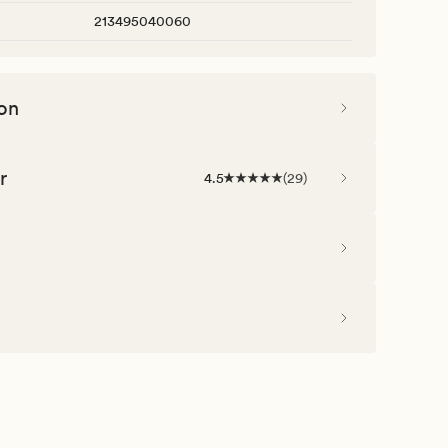
213495040060
on
r
4.5
(
29
)