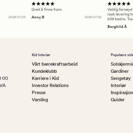
Greit å finne fram.
Veldig fornøyd
rask levering h
2026-07-23
Anny B
2026-07-22
blitt bedre. Tu
Borghild Å
Kid Interiør
Populære sid
Vårt bærekraftsarbeid
Solskjermi
Kundeklubb
Gardiner
0 00
Karriere i Kid
Sengetøy
MVA
Investor Relations
Interiør
Presse
Inspirasjon
Varsling
Guider