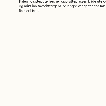
Palermo sittepute fresher opp sitteplassen både ute og
og miks inn favorittfargen!For lengre varighet anbefaler
ikke er i bruk.