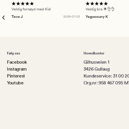
Veldig fornøyd med Kid
Veldig bra 🌟👌👌
Tove J
2026-07-23
Yogeswary K
Følg oss
Hovedkontor
Facebook
Gilhusveien 1
Instagram
3426 Gullaug
Pinterest
Kundeservice: 31 00 2
Youtube
Org.nr: 958 467 095 