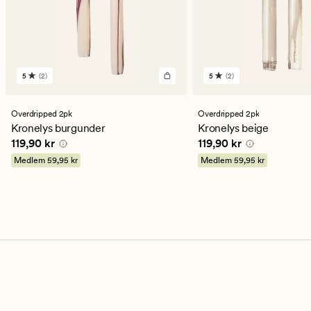
5
(2)
5
(2)
2
2
anmeldelser
anmeldelser
med
med
en
en
Overdripped 2pk
Overdripped 2pk
gjennomsnittlig
gjennomsnittlig
Kronelys burgunder
Kronelys beige
vurdering
vurdering
Pris
119,90 kr
Pris
119,90 kr
119,90 kr
119,90 kr
på
på
5
5
Medlem
59,95 kr
Medlem
59,95 kr