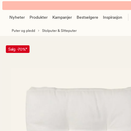
Palermo
Animert
sittepute
banner.
offwhite
Nyheter
Produkter
Kampanjer
Bestselgere
Inspirasjon
Klikk
ESCAPE
Puter og pledd
Stolputer & Sitteputer
for
å
pause.
Salg -70%*