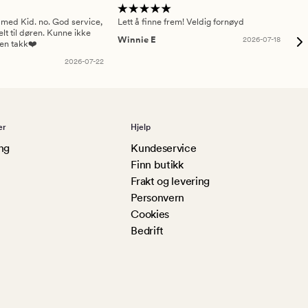
 med Kid. no. God service,
Lett å finne frem! Veldig fornøyd
Pas
elt til døren. Kunne ikke
Winnie E
2026-07-18
Ah
sen takk❤️
2026-07-22
er
Hjelp
ng
Kundeservice
Finn butikk
Frakt og levering
Personvern
Cookies
Bedrift