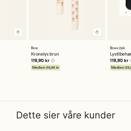
Bow
Bows 2pk
Kronelys brun
Lystilbehør
Pris
119,90 kr
Pris
119,90
119,90 kr
119,90 kr
Medlem
59,95 kr
Medlem
59,
Dette sier våre kunder