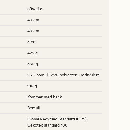
offwhite
40 cm
40 cm
5 cm
425 g
330 g
25% bomull, 75% polyester - resirkulert
195 g
Kommer med hank
Bomull
Global Recycled Standard (GRS),
Oekotex standard 100