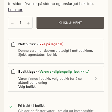
Vanlig
forsiden, frynser på sidene og ensfarget bakside.
pris
Les mer
180
kr
Antall
KLIKK & HENT
Nettbutikk -
Ikke på lager
Denne varen er desverre utsolgt i nettbutikken.
Sjekk lagerstatus i butikk
Butikklager -
Varen er tilgjengelig i butikk
Varen finnes i butikk, velg butikk for å se
aktuell beholdning
Velg butikk
Fri frakt til butikk
Gjelder de flester varer - smidig og kostnadsfritt