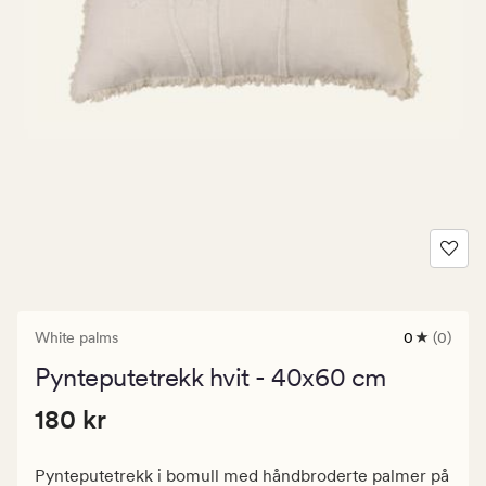
White palms
0
(0)
0
anmeldels
Pynteputetrekk hvit - 40x60 cm
med
en
Pris
Pris
180 kr
gjennomsni
180 kr
vurdering
180
på
kr.
0
Pynteputetrekk i bomull med håndbroderte palmer på