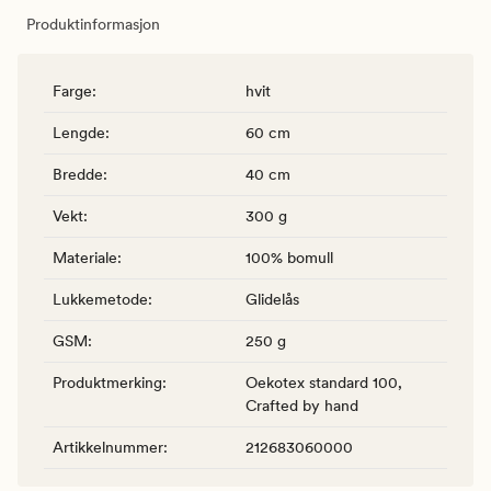
Produktinformasjon
Farge
:
hvit
Lengde
:
60 cm
Bredde
:
40 cm
Vekt
:
300 g
Materiale
:
100% bomull
Lukkemetode
:
Glidelås
GSM
:
250 g
Produktmerking
:
Oekotex standard 100,
Crafted by hand
Artikkelnummer
:
212683060000