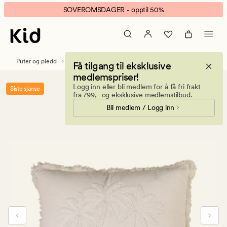
White
Animert
SOVEROMSDAGER - opptil 50%
palms
banner.
pynteputetrekk
Klikk
hvit
ESCAPE
for
Puter og pledd
Pynteputer
Pynteputetrekk
Få tilgang til eksklusive
å
medlemspriser!
pause.
Logg inn eller bli medlem for å få fri frakt
Siste sjanse
fra 799,- og eksklusive medlemstilbud.
Bli medlem / Logg inn