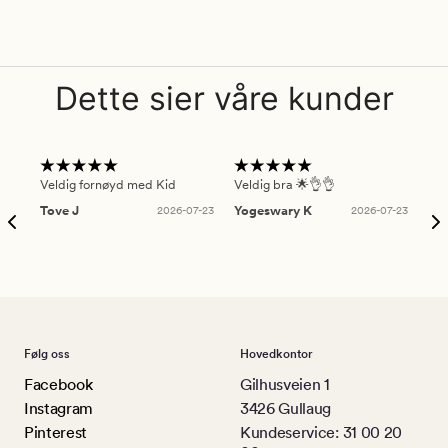
Dette sier våre kunder
Veldig fornøyd med Kid
Veldig bra 🌟👌👌
Gre
Tove J
2026-07-23
Yogeswary K
2026-07-23
An
Følg oss
Hovedkontor
Facebook
Gilhusveien 1
Instagram
3426 Gullaug
Pinterest
Kundeservice: 31 00 20