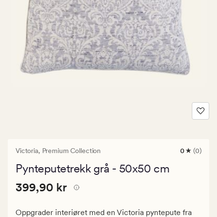
Victoria,
Premium Collection
0
(0)
0
anmeldels
Pynteputetrekk grå - 50x50 cm
med
en
Pris
Pris
399,90 kr
gjennomsni
399,90 kr
vurdering
399,90
på
kr.
0
Oppgrader interiøret med en Victoria pyntepute fra