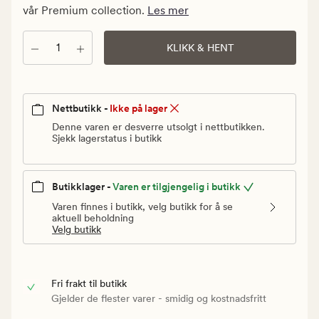
Vanlig
vår Premium collection.
Les mer
pris
399,90
Antall
KLIKK & HENT
kr
Nettbutikk -
Ikke på lager
Denne varen er desverre utsolgt i nettbutikken.
Sjekk lagerstatus i butikk
Butikklager -
Varen er tilgjengelig i butikk
Varen finnes i butikk, velg butikk for å se
aktuell beholdning
Velg butikk
Fri frakt til butikk
Gjelder de flester varer - smidig og kostnadsfritt