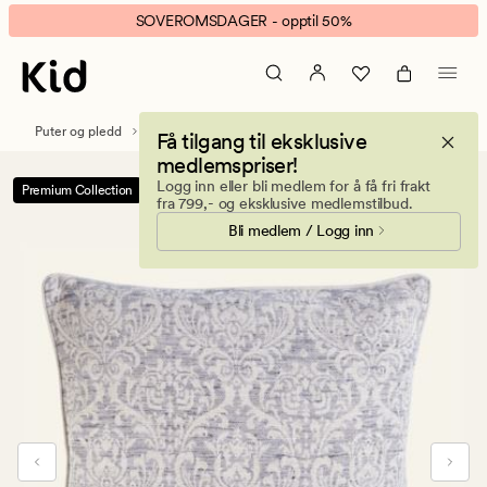
Victoria
Animert
SOVEROMSDAGER - opptil 50%
pynteputetrekk
banner.
grå
Klikk
ESCAPE
for
Puter og pledd
Pynteputer
Pynteputetrekk
Få tilgang til eksklusive
å
medlemspriser!
pause.
Logg inn eller bli medlem for å få fri frakt
Premium Collection
Salg -70%*
fra 799,- og eksklusive medlemstilbud.
Bli medlem / Logg inn