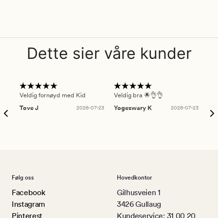
Dette sier våre kunder
Veldig fornøyd med Kid
Veldig bra 🌟👌👌
Gre
Tove J
2026-07-23
Yogeswary K
2026-07-23
An
Følg oss
Hovedkontor
Facebook
Gilhusveien 1
Instagram
3426 Gullaug
Pinterest
Kundeservice: 31 00 20