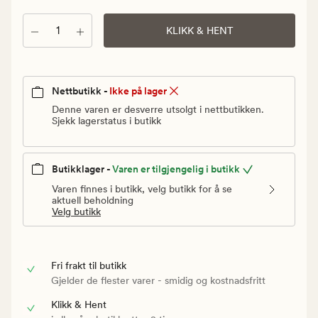
Vanlig
pris
Antall
KLIKK & HENT
299,90
kr
Nettbutikk -
Ikke på lager
Denne varen er desverre utsolgt i nettbutikken.
Sjekk lagerstatus i butikk
Butikklager -
Varen er tilgjengelig i butikk
Varen finnes i butikk, velg butikk for å se
aktuell beholdning
Velg butikk
Fri frakt til butikk
Gjelder de flester varer - smidig og kostnadsfritt
Klikk & Hent