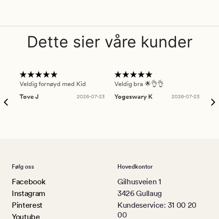
Dette sier våre kunder
Veldig fornøyd med Kid
Veldig bra 🌟👌👌
Gre
Tove J
2026-07-23
Yogeswary K
2026-07-23
An
Følg oss
Hovedkontor
Facebook
Gilhusveien 1
Instagram
3426 Gullaug
Pinterest
Kundeservice: 31 00 20
00
Youtube