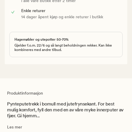
i alle våre butikk etter 2 timer
Enkle returer
14 dager åpent kjøp og enkle returer i butikk
Hagemøbler og utepotter 50-70%
Gjelder f.o.m. 22/6 og så langt beholdningen rekker. Kan ikke
kombineres med andre tilbud.
Produktinformasjon
Pynteputetrekk i bomull med jutefrynsekant. For best
mulig komfort, fyll den med en av våre myke innerputer av
fjær. Gi hjemm...
Les mer