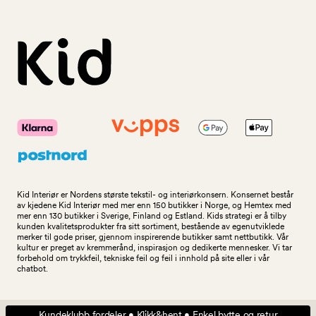
Kid Interiør er Nordens største tekstil- og interiørkonsern. Konsernet består
av kjedene Kid Interiør med mer enn 150 butikker i Norge, og Hemtex med
mer enn 130 butikker i Sverige, Finland og Estland. Kids strategi er å tilby
kunden kvalitetsprodukter fra sitt sortiment, bestående av egenutviklede
merker til gode priser, gjennom inspirerende butikker samt nettbutikk. Vår
kultur er preget av kremmerånd, inspirasjon og dedikerte mennesker. Vi tar
forbehold om trykkfeil, tekniske feil og feil i innhold på site eller i vår
chatbot.
Kundeklubb fordeler • Klikk&hent • Enkel bytte og retur