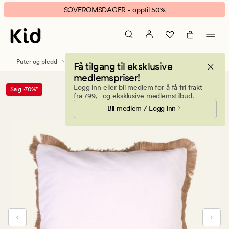
Newport
Animert
SOVEROMSDAGER - opptil 50%
pynteputetrekk
banner.
hvit
Klikk
ESCAPE
for
Puter og pledd
Pynteputer
Pynteputetrekk
Få tilgang til eksklusive
å
medlemspriser!
pause.
Logg inn eller bli medlem for å få fri frakt
Salg -70%*
fra 799,- og eksklusive medlemstilbud.
Bli medlem / Logg inn