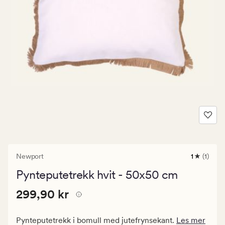
Newport
1
(1)
1
anmeldel
Pynteputetrekk hvit - 50x50 cm
med
en
Pris
Pris
299,90 kr
gjennomsn
299,90 kr
vurdering
299,90
på
kr.
1
Pynteputetrekk i bomull med jutefrynsekant.
Les mer