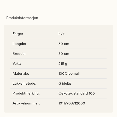
Produktinformasjon
Farge
:
hvit
Lengde
:
50 cm
Bredde
:
50 cm
Vekt
:
215 g
Materiale
:
100% bomull
Lukkemetode
:
Glidelås
Produktmerking
:
Oekotex standard 100
Artikkelnummer
:
10117703712000