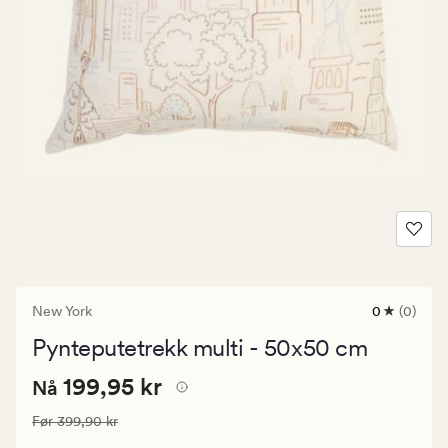
New York
0
(0)
0
anmeldels
Pynteputetrekk multi - 50x50 cm
med
en
Nåværende
Nåværende pris
199,95 kr
gjennomsni
199,95 kr
Nå
vurdering
pris
på
Vanlig pris
399,90 kr
Før
399,90 kr
199,95
0