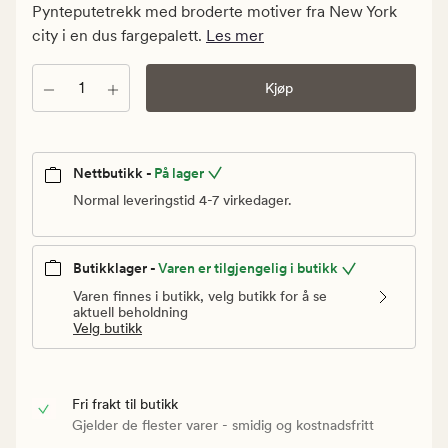
kr.
Pynteputetrekk med broderte motiver fra New York
Vanlig
city i en dus fargepalett.
Les mer
pris
399,90
Antall
Kjøp
kr
Nettbutikk -
På lager
Normal leveringstid 4-7 virkedager.
Butikklager -
Varen er tilgjengelig i butikk
Varen finnes i butikk, velg butikk for å se
aktuell beholdning
Velg butikk
Fri frakt til butikk
Gjelder de flester varer - smidig og kostnadsfritt