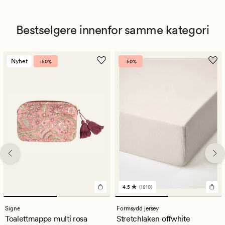
Bestselgere innenfor samme kategori
Nyhet
-50%
-50%
4.5
(1810)
1810
anmeldelser
med
Signe
Formsydd jersey
en
Toalettmappe multi rosa
Stretchlaken offwhite
gjennomsnittlig