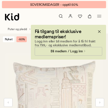
New
Animert
SOVEROMSDAGER - opptil 50%
York
banner.
pynteputetrekk
Klikk
multi
ESCAPE
for
Puter og pledd
Pynteputer
Pynteputetrekk
Få tilgang til eksklusive
å
medlemspriser!
pause.
Nyhet
-50%
Logg inn eller bli medlem for å få fri frakt
fra 799,- og eksklusive medlemstilbud.
Bli medlem / Logg inn