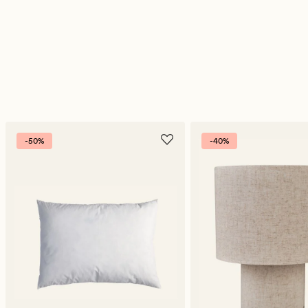
-50%
-40%