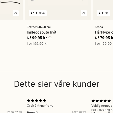
4.5
(214)
4
(4)
214
4
anmeldelser
anmelde
med
med
en
en
Feather 50x50 cm
Leona
gjennomsnittlig
gjennom
Innleggspute hvit
Hårklype o
vurdering
vurderi
4 kr
Nåværende pris
99,95 kr
Nåværend
99,95 kr
79,95 k
Nå
Nå
på
på
4.5
4
Vanlig pris
199,90 kr
Vanlig pris
Før
199,90 kr
Før
159,90 
Dette sier våre kunder
Greit å finne fram.
Veldig fornøyd
rask levering h
2026-07-23
Anny B
2026-07-22