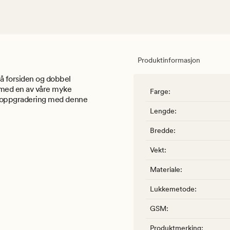
Produktinformasjon
å forsiden og dobbel
n med en av våre myke
Farge
:
tiloppgradering med denne
Lengde
:
Bredde
:
Vekt
:
Materiale
:
Lukkemetode
:
GSM
:
Produktmerking
: