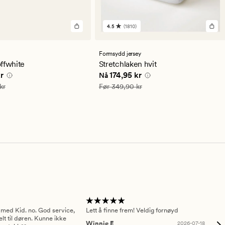
4.5
(1810)
1810
lser
anmeldelser
med
en
Formsydd jersey
snittlig
gjennomsnittlig
ffwhite
Stretchlaken hvit
ng
vurdering
e pris
79,95 kr
Nåværende pris
174,95 kr
r
174,95 kr
Nå
på
4.5
159,90 kr
Vanlig pris
349,90 kr
kr
Før
349,90 kr
 med Kid. no. God service,
Lett å finne frem! Veldig fornøyd
Pas
elt til døren. Kunne ikke
Winnie E
2026-07-18
Ah