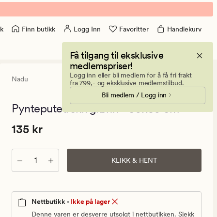
Finn butikk
Logg Inn
Favoritter
Handlekurv
k
Få tilgang til eksklusive
medlemspriser!
Logg inn eller bli medlem for å få fri frakt
Nadu
0
(0)
0
fra 799,- og eksklusive medlemstilbud.
anmeldels
Bli medlem / Logg inn
med
en
Pynteputetrekk grønn - 30x50 cm
gjennomsni
vurdering
Pris
Pris
135 kr
135 kr
på
0
135
kr.
Antall
Vanlig
KLIKK & HENT
pris
135
kr
Nettbutikk -
Ikke på lager
Denne varen er desverre utsolgt i nettbutikken. Sjekk