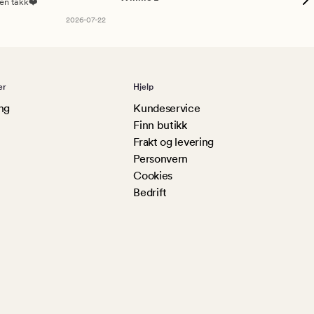
sen takk❤️
2026-07-22
er
Hjelp
ng
Kundeservice
Finn butikk
Frakt og levering
Personvern
Cookies
Bedrift