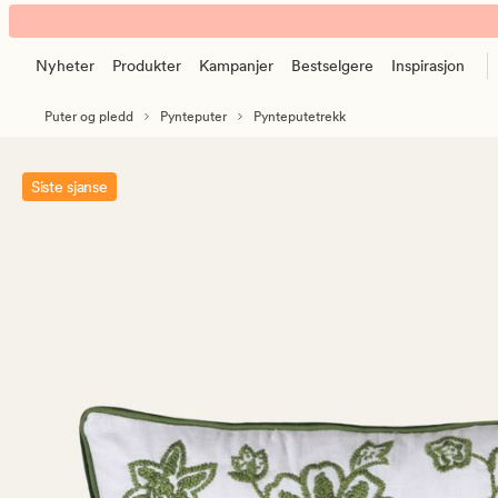
Nadu
Animert
pynteputetrekk
banner.
grønn
Nyheter
Produkter
Kampanjer
Bestselgere
Inspirasjon
Klikk
ESCAPE
Puter og pledd
Pynteputer
Pynteputetrekk
for
å
pause.
Siste sjanse