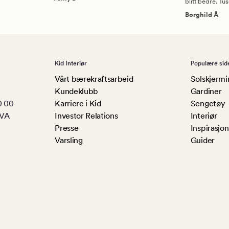
blitt bedre. Tu
Borghild Å
Kid Interiør
Populære sid
Vårt bærekraftsarbeid
Solskjermi
Kundeklubb
Gardiner
0 00
Karriere i Kid
Sengetøy
MVA
Investor Relations
Interiør
Presse
Inspirasjon
Varsling
Guider