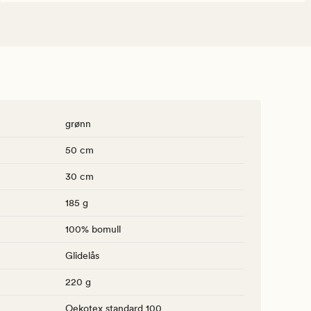
grønn
50 cm
30 cm
185 g
100% bomull
Glidelås
220 g
Oekotex standard 100