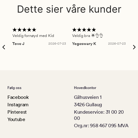
Dette sier våre kunder
Veldig fornøyd med Kid
Veldig bra 🌟👌👌
Gre
Tove J
2026-07-23
Yogeswary K
2026-07-23
An
Følg oss
Hovedkontor
Facebook
Gilhusveien 1
Instagram
3426 Gullaug
Pinterest
Kundeservice: 31 00 20
00
Youtube
Org.nr: 958 467 095 MVA