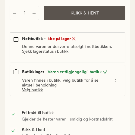
Vanlig
pris
Antall
KLIKK & HENT
75
kr
Nettbutikk -
Ikke på lager
Denne varen er desverre utsolgt i nettbutikken.
Sjekk lagerstatus i butikk
Butikklager -
Varen er tilgjengelig i butikk
Varen finnes i butikk, velg butikk for å se
aktuell beholdning
Velg butikk
Fri frakt til butikk
Gjelder de flester varer - smidig og kostnadsfritt
Klikk & Hent