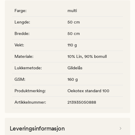
Farge
:
multi
Lengde
:
50 cm
Bredde
:
50 cm
Vekt
:
110 g
Materiale
:
10% Lin, 90% bomull
Lukkemetode
:
Glidelås
GSM
:
160 g
Produktmerking
:
Oekotex standard 100
Artikkelnummer
:
213935050888
Leveringsinformasjon