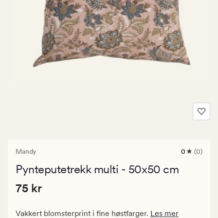
Mandy
0
(0)
0
anmeldels
Pynteputetrekk multi - 50x50 cm
med
en
Pris
Pris
75 kr
gjennomsni
75 kr
vurdering
75
på
kr.
0
Vakkert blomsterprint i fine høstfarger.
Les mer