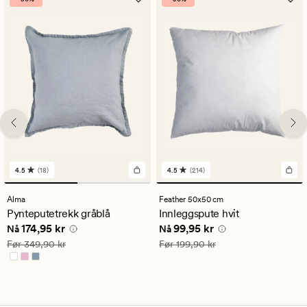
4.5
(18)
4.5
(214)
18
214
anmeldelser
anmeldelser
med
med
Alma
Feather 50x50 cm
en
en
Pynteputetrekk gråblå
Innleggspute hvit
gjennomsnittlig
gjennomsnittlig
Nåværende pris
174,95 kr
Nåværende pris
99,95 kr
174,95 kr
99,95 kr
vurdering
vurdering
Nå
Nå
på
på
Vanlig pris
349,90 kr
Vanlig pris
199,90 kr
Før
349,90 kr
Før
199,90 kr
4.5
4.5