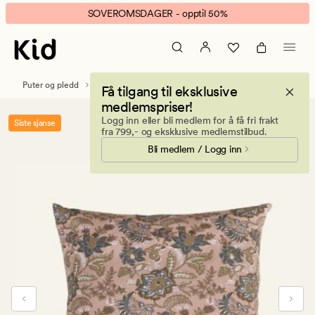
Mandy
Animert
SOVEROMSDAGER - opptil 50%
pynteputetrekk
banner.
multi
Klikk
ESCAPE
for
Puter og pledd
Pynteputer
Pynteputetrekk
Få tilgang til eksklusive
å
medlemspriser!
pause.
Logg inn eller bli medlem for å få fri frakt
Siste sjanse
fra 799,- og eksklusive medlemstilbud.
Bli medlem / Logg inn