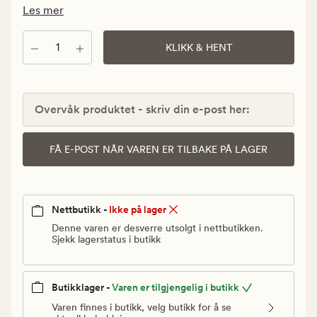
Vanlig
Les mer
pris
899,90
Antall
KLIKK & HENT
kr
Overvåk produktet - skriv din e-post her:
FÅ E-POST NÅR VAREN ER TILBAKE PÅ LAGER
Nettbutikk -
Ikke på lager
Denne varen er desverre utsolgt i nettbutikken.
Sjekk lagerstatus i butikk
Butikklager -
Varen er tilgjengelig i butikk
Varen finnes i butikk, velg butikk for å se