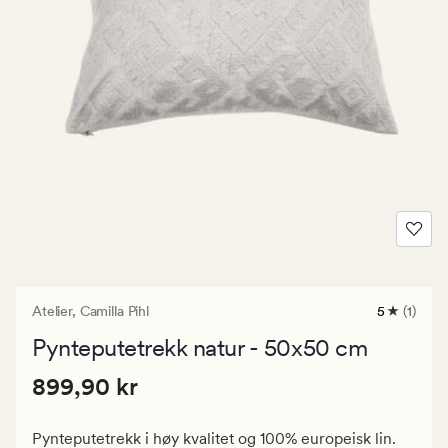
Atelier,
Camilla Pihl
5
(1)
1
anmeldels
Pynteputetrekk natur - 50x50 cm
med
en
Pris
Pris
899,90 kr
gjennomsn
899,90 kr
vurdering
899,90
på
kr.
5
Pynteputetrekk i høy kvalitet og 100% europeisk lin.