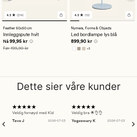
4.5
(214)
4.5
(10)
214
10
anmeldelser
anmeldelser
med
med
Feather 50x50 cm
Nymera,
Forms & Objects
en
en
Innleggspute hvit
Led bordlampe lys blå
gjennomsnittlig
gjennomsnittlig
Nåværende pris
99,95 kr
Pris
899,90 kr
99,95 kr
899,90 kr
vurdering
vurdering
Nå
på
på
Vanlig pris
199,90 kr
Før
199,90 kr
+
3
4.5
4.5
Tilgjengelig i flere farger
Dette sier våre kunder
Veldig fornøyd med Kid
Veldig bra 🌟👌👌
Gre
Tove J
2026-07-23
Yogeswary K
2026-07-23
An