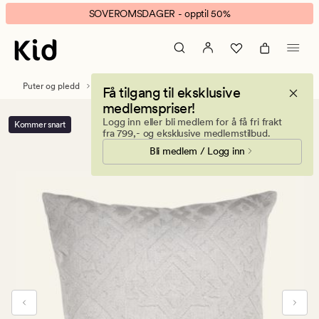
Atelier
Animert
SOVEROMSDAGER - opptil 50%
pynteputetrekk
banner.
natur
Klikk
ESCAPE
for
Puter og pledd
Pynteputer
Pynteputetrekk
Få tilgang til eksklusive
å
medlemspriser!
pause.
Logg inn eller bli medlem for å få fri frakt
Kommer snart
fra 799,- og eksklusive medlemstilbud.
Bli medlem / Logg inn