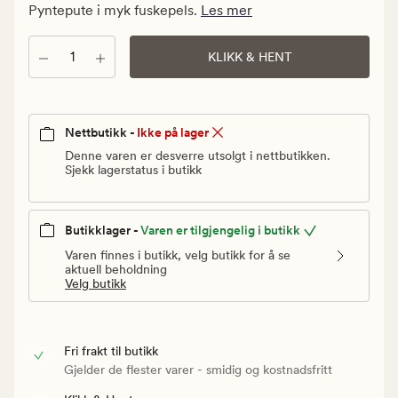
kr.
Pyntepute i myk fuskepels.
Les mer
Vanlig
pris
Antall
KLIKK & HENT
399,90
kr
Nettbutikk -
Ikke på lager
Denne varen er desverre utsolgt i nettbutikken.
Sjekk lagerstatus i butikk
Butikklager -
Varen er tilgjengelig i butikk
Varen finnes i butikk, velg butikk for å se
aktuell beholdning
Velg butikk
Fri frakt til butikk
Gjelder de flester varer - smidig og kostnadsfritt