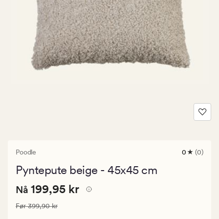
Poodle
0
(0)
0
anmeldels
Pyntepute beige - 45x45 cm
med
en
Nåværende
Nåværende pris
199,95 kr
gjennomsni
199,95 kr
Nå
vurdering
pris
på
Vanlig pris
399,90 kr
Før
399,90 kr
199,95
0