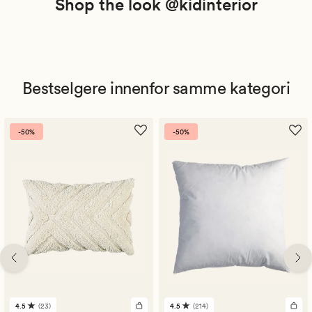
Shop the look @kidinterior
Bestselgere innenfor samme kategori
-50%
-50%
4.5
(23)
4.5
(214)
23
214