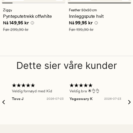
anmeldelser
anmeldelser
med
med
Ziggy
Feather 50x50 cm
en
en
Pynteputetrekk offwhite
Innleggspute hvit
gjennomsnittlig
gjennomsnittlig
Nåværende pris
149,95 kr
Nåværende pris
99,95 kr
149,95 kr
99,95 kr
vurdering
vurdering
Nå
Nå
på
på
Vanlig pris
299,90 kr
Vanlig pris
199,90 kr
Før
299,90 kr
Før
199,90 kr
4.5
4.5
Dette sier våre kunder
Veldig fornøyd med Kid
Veldig bra 🌟👌👌
Gre
Tove J
2026-07-23
Yogeswary K
2026-07-23
An