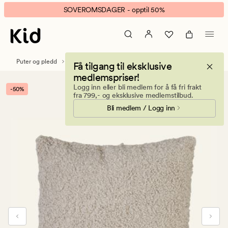
Poodle
Animert
SOVEROMSDAGER - opptil 50%
pyntepute
banner.
beige
Klikk
ESCAPE
for
Puter og pledd
Pynteputer
Få tilgang til eksklusive
å
medlemspriser!
pause.
Logg inn eller bli medlem for å få fri frakt
-50%
fra 799,- og eksklusive medlemstilbud.
Bli medlem / Logg inn