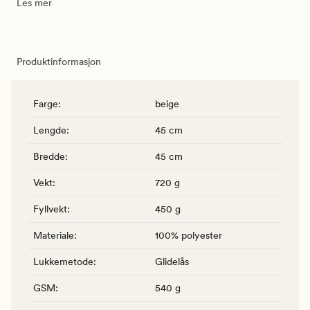
Les mer
Produktinformasjon
Farge
:
beige
Lengde
:
45 cm
Bredde
:
45 cm
Vekt
:
720 g
Fyllvekt
:
450 g
Materiale
:
100% polyester
Lukkemetode
:
Glidelås
GSM
:
540 g