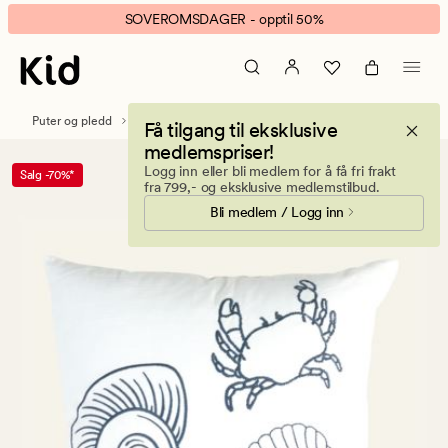
La
Animert
SOVEROMSDAGER - opptil 50%
Plage
banner.
pyntepute
Klikk
mørk
ESCAPE
blå
for
Puter og pledd
Pynteputer
Få tilgang til eksklusive
å
medlemspriser!
pause.
Logg inn eller bli medlem for å få fri frakt
Salg -70%*
fra 799,- og eksklusive medlemstilbud.
Bli medlem / Logg inn