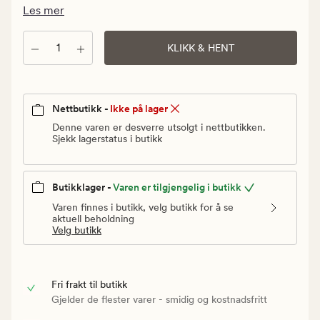
Vanlig
Les mer
pris
499,90
Antall
KLIKK & HENT
kr
Nettbutikk -
Ikke på lager
Denne varen er desverre utsolgt i nettbutikken.
Sjekk lagerstatus i butikk
Butikklager -
Varen er tilgjengelig i butikk
Varen finnes i butikk, velg butikk for å se
aktuell beholdning
Velg butikk
Fri frakt til butikk
Gjelder de flester varer - smidig og kostnadsfritt