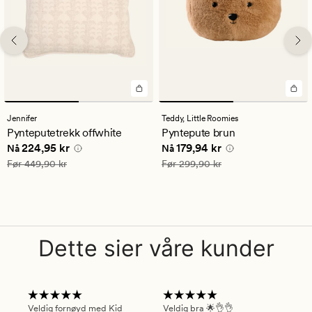
Jennifer
Teddy,
Little Roomies
Pynteputetrekk offwhite
Pyntepute brun
Nåværende pris
224,95 kr
Nåværende pris
179,94 kr
224,95 kr
179,94 kr
Nå
Nå
Vanlig pris
449,90 kr
Vanlig pris
299,90 kr
Før
449,90 kr
Før
299,90 kr
Dette sier våre kunder
Veldig fornøyd med Kid
Veldig bra 🌟👌👌
Gre