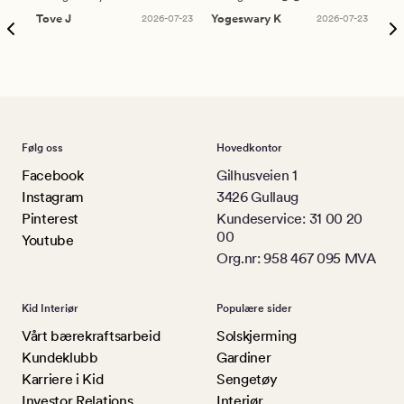
Tove J
2026-07-23
Yogeswary K
2026-07-23
An
Følg oss
Hovedkontor
Facebook
Gilhusveien 1
Instagram
3426 Gullaug
Pinterest
Kundeservice: 31 00 20
00
Youtube
Org.nr: 958 467 095 MVA
Kid Interiør
Populære sider
Vårt bærekraftsarbeid
Solskjerming
Kundeklubb
Gardiner
Karriere i Kid
Sengetøy
Investor Relations
Interiør