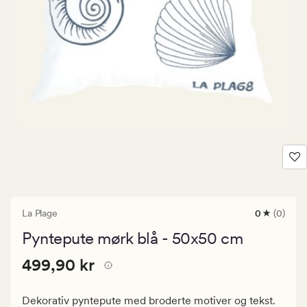
La Plage
0
(0)
0
anmeldels
Pyntepute mørk blå - 50x50 cm
med
en
Pris
Pris
499,90 kr
gjennomsni
499,90 kr
vurdering
499,90
på
kr.
0
Dekorativ pyntepute med broderte motiver og tekst.