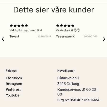
Dette sier våre kunder
Veldig fornøyd med Kid
Veldig bra 🌟👌👌
Gre
Tove J
2026-07-23
Yogeswary K
2026-07-23
An
Følg oss
Hovedkontor
Facebook
Gilhusveien 1
Instagram
3426 Gullaug
Pinterest
Kundeservice: 31 00 20
00
Youtube
Org.nr: 958 467 095 MVA