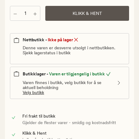
Vanlig
pris
Antall
KLIKK & HENT
499,90
kr
Nettbutikk -
Ikke på lager
Denne varen er desverre utsolgt i nettbutikken.
Sjekk lagerstatus i butikk
Butikklager -
Varen er tilgjengelig i butikk
Varen finnes i butikk, velg butikk for å se
aktuell beholdning
Velg butikk
Fri frakt til butikk
Gjelder de flester varer - smidig og kostnadsfritt
Klikk & Hent