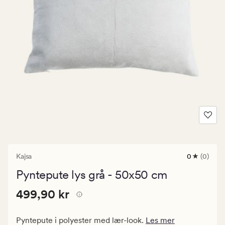
Kajsa
0
(0)
0
anmeldels
Pyntepute lys grå - 50x50 cm
med
en
Pris
Pris
499,90 kr
gjennomsni
499,90 kr
vurdering
499,90
på
kr.
0
Pyntepute i polyester med lær-look.
Les mer