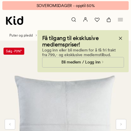
Kajsa
Animert
SOVEROMSDAGER - opptil 50%
pyntepute
banner.
lys
Klikk
grå
ESCAPE
for
Puter og pledd
Pynteputer
Få tilgang til eksklusive
å
medlemspriser!
pause.
Logg inn eller bli medlem for å få fri frakt
Salg -70%*
fra 799,- og eksklusive medlemstilbud.
Bli medlem / Logg inn