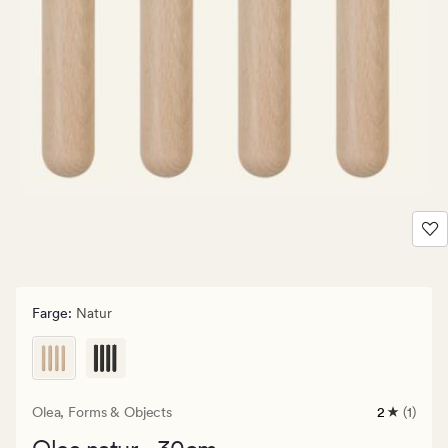
Farge
:
Natur
Olea,
Forms & Objects
2
(1)
1
anmeldels