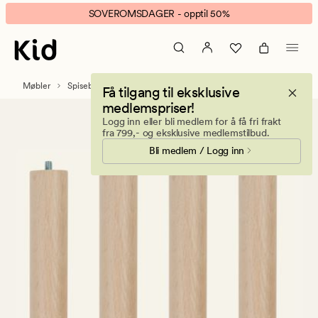
Olea
Animert
SOVEROMSDAGER - opptil 50%
natur
banner.
Klikk
ESCAPE
for
Møbler
Spisebord
Få tilgang til eksklusive
å
medlemspriser!
pause.
Logg inn eller bli medlem for å få fri frakt
fra 799,- og eksklusive medlemstilbud.
Bli medlem / Logg inn