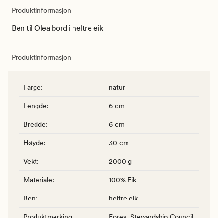
Produktinformasjon
Ben til Olea bord i heltre eik
Produktinformasjon
Farge
:
natur
Lengde
:
6 cm
Bredde
:
6 cm
Høyde
:
30 cm
Vekt
:
2000 g
Materiale
:
100% Eik
Ben
:
heltre eik
Produktmerking
:
Forest Stewardship Council