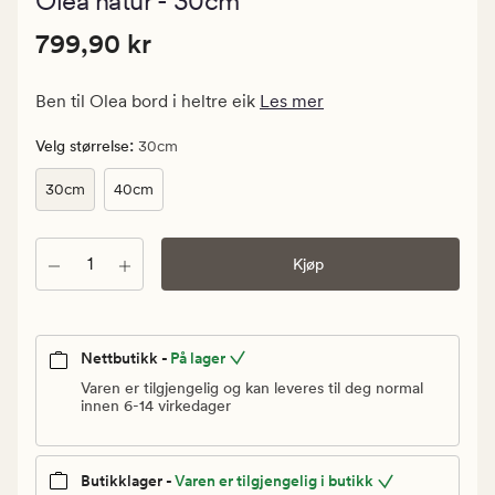
Olea natur - 30cm
med
en
Pris
Pris
799,90 kr
gjennomsn
799,90 kr
vurdering
799,90
på
kr.
2
Ben til Olea bord i heltre eik
Les mer
Vanlig
pris
:
Velg størrelse
30cm
799,90
30cm
40cm
kr
Antall
Kjøp
Nettbutikk -
På lager
Varen er tilgjengelig og kan leveres til deg normal
innen 6-14 virkedager
Butikklager -
Varen er tilgjengelig i butikk