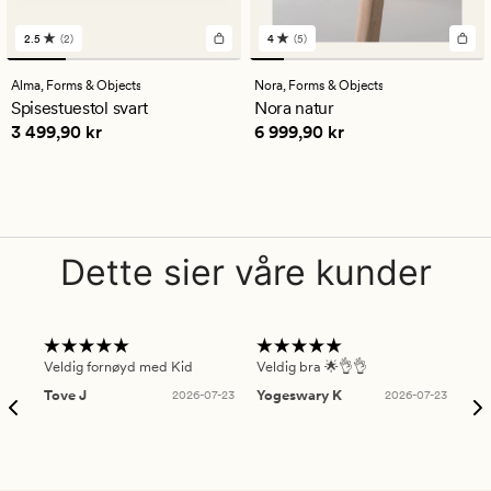
2.5
(2)
4
(5)
2
5
anmeldelser
anmeldelser
med
med
Alma,
Forms & Objects
Nora,
Forms & Objects
en
en
Spisestuestol svart
Nora natur
gjennomsnittlig
gjennomsnittlig
Pris
3 499,90 kr
Pris
6 999,90 kr
3 499,90 kr
6 999,90 kr
vurdering
vurdering
på
på
2.5
4
Dette sier våre kunder
Veldig fornøyd med Kid
Veldig bra 🌟👌👌
Gre
Tove J
2026-07-23
Yogeswary K
2026-07-23
An