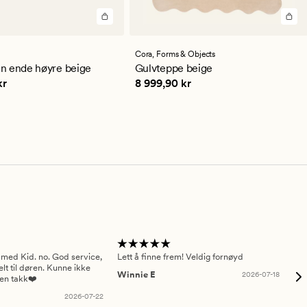
lser
Cora,
Forms & Objects
snittlig
n ende høyre beige
Gulvteppe beige
ng
,90 kr
Pris
8 999,90 kr
kr
8 999,90 kr
 med Kid. no. God service,
Lett å finne frem! Veldig fornøyd
Pas
elt til døren. Kunne ikke
Winnie E
2026-07-18
Ah
sen takk❤️
2026-07-22