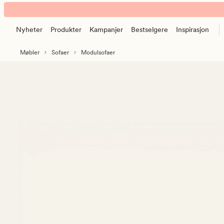
Juno
Animert
modul
banner.
åpen
Nyheter
Produkter
Kampanjer
Bestselgere
Inspirasjon
Klikk
ende
ESCAPE
Venstre
Møbler
Sofaer
Modulsofaer
for
beige
å
pause.