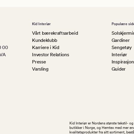
Kid Interiør
Populære sid
Vårt bærekraftsarbeid
Solskjermi
Kundeklubb
Gardiner
0 00
Karriere i Kid
Sengetøy
MVA
Investor Relations
Interiør
Presse
Inspirasjon
Varsling
Guider
Kid Interiør er Nordens største tekstil- 
butikker i Norge, og Hemtex med mer enn 1
kvalitetsprodukter fra sitt sortiment, be