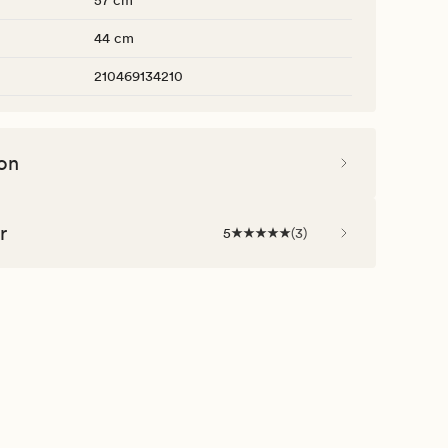
57 cm
44 cm
210469134210
on
r
5
(
3
)