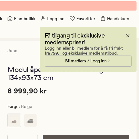
Finn butikk
Logg Inn
Favoritter
Handlekurv
k
Få tilgang til eksklusive
medlemspriser!
Logg inn eller bli medlem for å få fri frakt
Juno
5
(3)
3
fra 799,- og eksklusive medlemstilbud.
anmeldels
Bli medlem / Logg inn
med
en
Modul åpen ende venstre beige -
gjennomsni
134x93x73 cm
vurdering
på
5
Pris
Pris
8 999,90 kr
8 999,90 kr
8
999,90
Farge
:
Beige
kr.
Vanlig
pris
8