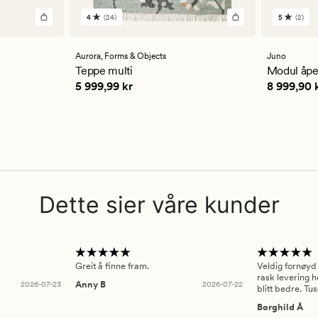
4
(24)
5
(2)
24
2
anmeldelser
anmelde
med
med
en
en
Aurora,
Forms & Objects
Juno
gjennomsnittlig
gjennom
Teppe multi
Modul åpe
vurdering
vurderi
Pris
5 999,99 kr
Pris
8 999
5 999,99 kr
8 999,90 
på
på
4
5
Dette sier våre kunder
Greit å finne fram.
Veldig fornøyd
rask levering h
2026-07-23
Anny B
2026-07-22
blitt bedre. Tu
Borghild Å