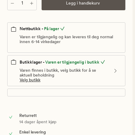
999,90
Antall
Legg i handlekurv
kr
Nettbutikk -
På lager
Varen er tilgjengelig og kan leveres til deg normal
innen 6-14 virkedager
Butikklager -
Varen er tilgjengelig i butikk
Varen finnes i butikk, velg butikk for å se
aktuell beholdning
Velg butikk
Returrett
14 dager åpent kjøp
Enkel levering