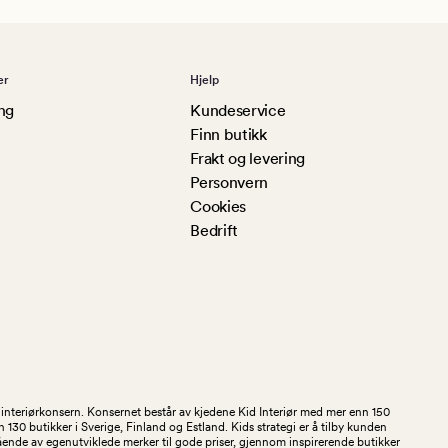
er
Hjelp
ng
Kundeservice
Finn butikk
Frakt og levering
Personvern
Cookies
Bedrift
og interiørkonsern. Konsernet består av kjedene Kid Interiør med mer enn 150
30 butikker i Sverige, Finland og Estland. Kids strategi er å tilby kunden
stående av egenutviklede merker til gode priser, gjennom inspirerende butikker