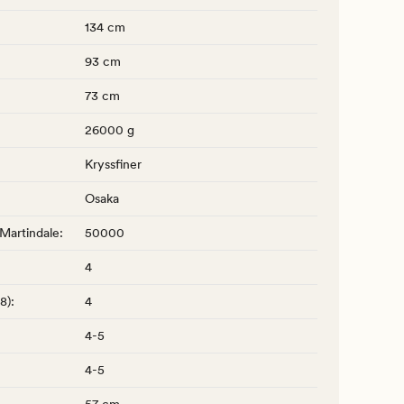
134 cm
93 cm
73 cm
26000 g
Kryssfiner
Osaka
 Martindale
:
50000
4
-8)
:
4
4-5
4-5