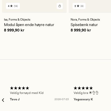
4
(14)
5
(4)
14
4
anmeldelser
anmeldelser
med
med
en
en
Isa,
Forms & Objects
Nora,
Forms & Objects
gjennomsnittlig
gjennomsnittlig
Modul åpen ende høyre natur
Spisebenk natur
vurdering
vurdering
Pris
8 999,90 kr
Pris
8 999,90 kr
8 999,90 kr
8 999,90 kr
på
på
4
5
Veldig fornøyd med Kid
Veldig bra 🌟👌👌
Tove J
2026-07-23
Yogeswary K