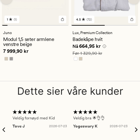
1
(1)
4.5
(72)
1
72
anmeldelser
anmeldelser
med
med
Juno
Lux,
Premium Collection
en
en
Modul 1,5 seter armlene
Badekåpe hvit
gjennomsnittlig
gjennomsnittlig
venstre beige
Nåværende pris
664,95 kr
664,95 kr
vurdering
vurdering
Nå
Pris
7 999,90 kr
7 999,90 kr
på
på
Vanlig pris
1 329,90 kr
Før
1 329,90 kr
1
4.5
Dette sier våre kunder
Veldig fornøyd med Kid
Veldig bra 🌟👌👌
Gre
Tove J
2026-07-23
Yogeswary K
2026-07-23
An