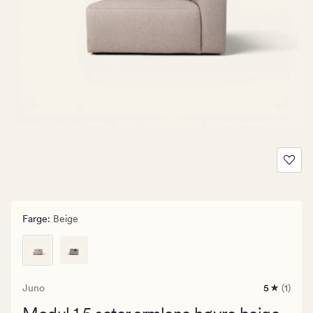
Farge
:
Beige
Juno
5
(1)
1
anmeldels