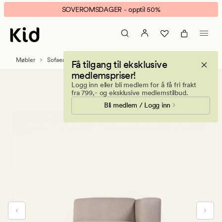
Juno
Animert
SOVEROMSDAGER - opptil 50%
modul
banner.
1,5
Klikk
seter
ESCAPE
armlene
for
Møbler
Sofaer
Modulsofaer
Få tilgang til eksklusive
høyre
å
medlemspriser!
beige
pause.
Logg inn eller bli medlem for å få fri frakt
fra 799,- og eksklusive medlemstilbud.
Bli medlem / Logg inn