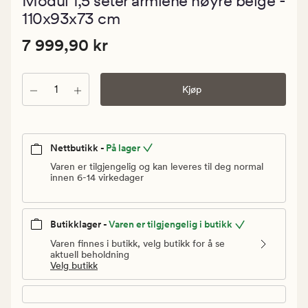
Modul 1,5 seter armlene høyre beige -
med
en
110x93x73 cm
gjennomsn
vurdering
Pris
Pris
7 999,90 kr
7 999,90 kr
på
5
7
999,90
Antall
kr.
Kjøp
Vanlig
pris
7
Nettbutikk -
På lager
999,90
Varen er tilgjengelig og kan leveres til deg normal
kr
innen 6-14 virkedager
Butikklager -
Varen er tilgjengelig i butikk
Varen finnes i butikk, velg butikk for å se
aktuell beholdning
Velg butikk