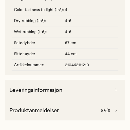
Color fastness to light (1-8)
:
4
Dry rubbing (1-5)
:
4-5
Wet rubbing (1-5)
:
4-5
Setedybde
:
57 cm
Sittehøyde
:
44 cm
Artikkelnummer
:
210462111210
Leveringsinformasjon
Produktanmeldelser
5
(
1
)