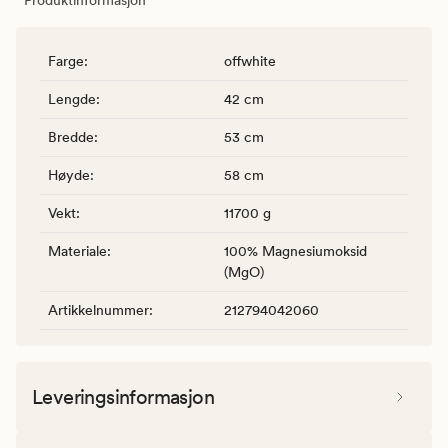
Farge
:
offwhite
Lengde
:
42 cm
Bredde
:
53 cm
Høyde
:
58 cm
Vekt
:
11700 g
Materiale
:
100% Magnesiumoksid
(MgO)
Artikkelnummer
:
212794042060
Leveringsinformasjon