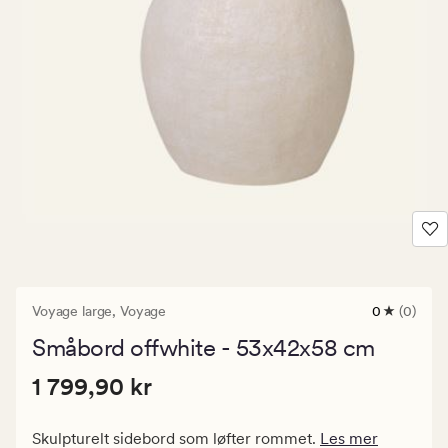
Voyage large,
Voyage
0
(0)
0
anmeldels
Småbord offwhite - 53x42x58 cm
med
en
Pris
Pris
1 799,90 kr
gjennomsni
1 799,90 kr
vurdering
1
på
799,90
0
Skulpturelt sidebord som løfter rommet.
Les mer