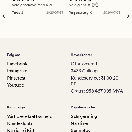
Veldig fornøyd med Kid
Veldig bra 🌟👌👌
Gre
Tove J
2026-07-23
Yogeswary K
2026-07-23
An
Følg oss
Hovedkontor
Facebook
Gilhusveien 1
Instagram
3426 Gullaug
Pinterest
Kundeservice: 31 00 20
00
Youtube
Org.nr: 958 467 095 MVA
Kid Interiør
Populære sider
Vårt bærekraftsarbeid
Solskjerming
Kundeklubb
Gardiner
Karriere i Kid
Sengetøy