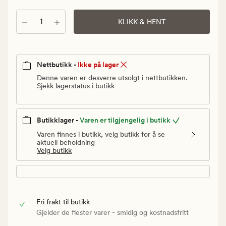
kr.
Vanlig
Antall
KLIKK & HENT
pris
1
799,90
kr
Nettbutikk -
Ikke på lager
Denne varen er desverre utsolgt i nettbutikken.
Sjekk lagerstatus i butikk
Butikklager -
Varen er tilgjengelig i butikk
Varen finnes i butikk, velg butikk for å se
aktuell beholdning
Velg butikk
Fri frakt til butikk
Gjelder de flester varer - smidig og kostnadsfritt