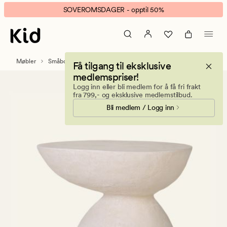
Voyage
Animert
SOVEROMSDAGER - opptil 50%
large
banner.
småbord
Klikk
offwhite
ESCAPE
for
Møbler
Småbord og sofabord
Få tilgang til eksklusive
å
medlemspriser!
pause.
Logg inn eller bli medlem for å få fri frakt
fra 799,- og eksklusive medlemstilbud.
Bli medlem / Logg inn