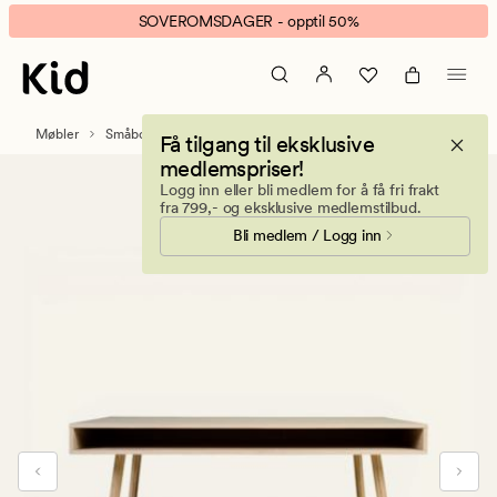
Olea
Animert
SOVEROMSDAGER - opptil 50%
sofabord
banner.
natur
Klikk
ESCAPE
for
Møbler
Småbord og sofabord
Få tilgang til eksklusive
å
medlemspriser!
pause.
Logg inn eller bli medlem for å få fri frakt
fra 799,- og eksklusive medlemstilbud.
Bli medlem / Logg inn