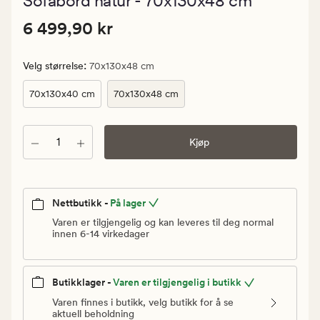
Sofabord natur - 70x130x48 cm
med
en
Pris
Pris
6 499,90 kr
gjennomsnitt
6 499,90 kr
vurdering
6
på
499,90
4.5
:
Velg størrelse
70x130x48 cm
kr.
Vanlig
70x130x40 cm
70x130x48 cm
pris
6
Antall
Kjøp
499,90
kr
Nettbutikk -
På lager
Varen er tilgjengelig og kan leveres til deg normal
innen 6-14 virkedager
Butikklager -
Varen er tilgjengelig i butikk
Varen finnes i butikk, velg butikk for å se
aktuell beholdning