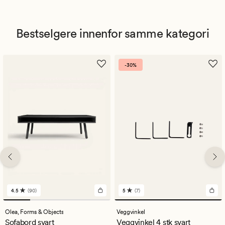
Bestselgere innenfor samme kategori
-30%
4.5
(90)
5
(7)
90
7
anmeldelser
anmeldelser
med
med
Olea,
Forms & Objects
Veggvinkel
en
en
Sofabord svart
Veggvinkel 4 stk svart