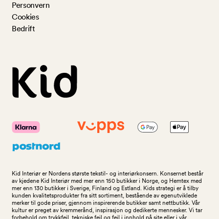
Personvern
Cookies
Bedrift
Kid Interiør er Nordens største tekstil- og interiørkonsern. Konsernet består
av kjedene Kid Interiør med mer enn 150 butikker i Norge, og Hemtex med
mer enn 130 butikker i Sverige, Finland og Estland. Kids strategi er å tilby
kunden kvalitetsprodukter fra sitt sortiment, bestående av egenutviklede
merker til gode priser, gjennom inspirerende butikker samt nettbutikk. Vår
kultur er preget av kremmerånd, inspirasjon og dedikerte mennesker. Vi tar
forbehold om trykkfeil, tekniske feil og feil i innhold på site eller i vår