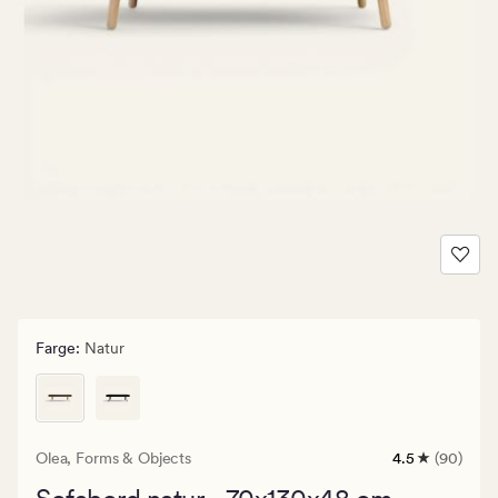
Farge
:
Natur
Olea,
Forms & Objects
4.5
(90)
90
anmeldelser