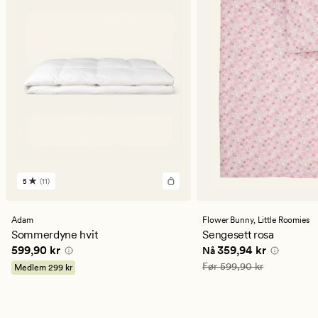
5
(11)
11
anmeldelser
med
en
Adam
Flower Bunny,
Little Roomies
gjennomsnittlig
Sommerdyne hvit
Sengesett rosa
vurdering
Pris
599,90 kr
Nåværende pris
359,9
599,90 kr
359,94 kr
Nå
på
5
Vanlig pris
599,90 kr
Før
599,90 kr
Medlem
299 kr