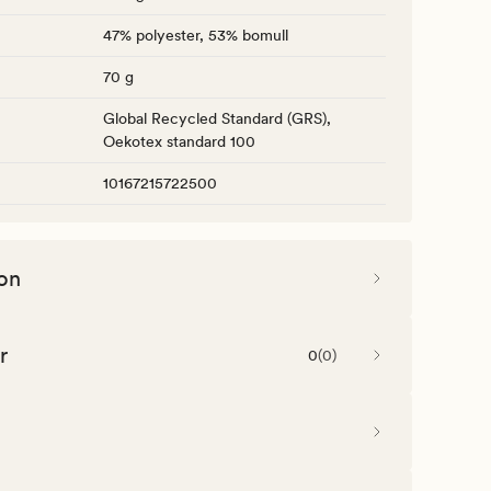
47% polyester, 53% bomull
70 g
Global Recycled Standard (GRS),
Oekotex standard 100
10167215722500
on
r
0
(
0
)