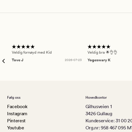
Veldig fornøyd med Kid
Veldig bra 🌟👌👌
Tove J
2026-07-23
Yogeswary K
Følg oss
Hovedkontor
Facebook
Gilhusveien 1
Instagram
3426 Gullaug
Pinterest
Kundeservice: 31 00 2
Youtube
Org.nr: 958 467 095 