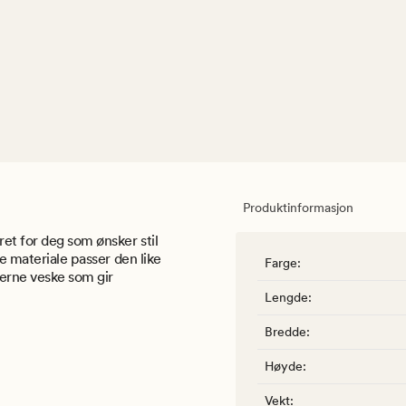
Produktinformasjon
ret for deg som ønsker stil
ke materiale passer den like
Farge
:
derne veske som gir
Lengde
:
Bredde
:
Høyde
:
Vekt
: