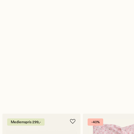
Medlemspris 299,-
-40%