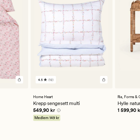
4.5
(12)
12
anmeldelser
med
en
Home Heart
Ria,
Forms & 
gjennomsnittlig
Krepp sengesett multi
Hylle natu
vurdering
4 kr
Pris
549,90 kr
Pris
1 599
549,90 kr
1 599,90 k
på
4.5
Medlem
149 kr