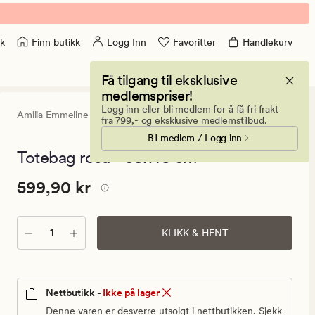
Finn butikk
Logg Inn
Favoritter
Handlekurv
k
Få tilgang til eksklusive
medlemspriser!
Logg inn eller bli medlem for å få fri frakt
Amilia Emmeline
0
(0)
0
fra 799,- og eksklusive medlemstilbud.
anmeldels
Bli medlem / Logg inn
med
en
Totebag rosa - 38x48 cm
gjennomsni
vurdering
Pris
Pris
599,90 kr
599,90 kr
på
0
599,90
kr.
Antall
Vanlig
KLIKK & HENT
pris
599,90
kr
Nettbutikk -
Ikke på lager
Denne varen er desverre utsolgt i nettbutikken. Sjekk