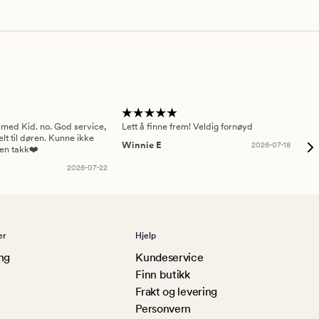
 med Kid. no. God service,
Lett å finne frem! Veldig fornøyd
Pas
elt til døren. Kunne ikke
Winnie E
2026-07-18
Ah
sen takk❤️
2026-07-22
er
Hjelp
ng
Kundeservice
Finn butikk
Frakt og levering
Personvern