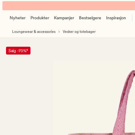
Amilia
Animert
Emmeline
banner.
totebag
Nyheter
Produkter
Kampanjer
Bestselgere
Inspirasjon
Klikk
rosa
ESCAPE
Loungewear & accessories
Vesker og totebager
for
å
pause.
Salg -70%*