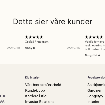
Dette sier våre kunder
Greit å finne fram.
Veldig fornøyd
rask levering h
2026-07-23
Anny B
2026-07-22
blitt bedre. Tu
Borghild Å
Kid Interiør
Populære sid
Vårt bærekraftsarbeid
Solskjermi
Kundeklubb
Gardiner
0 00
Karriere i Kid
Sengetøy
MVA
Investor Relations
Interiør