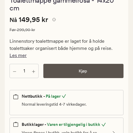
Toalettmappe gammelrosa - 14x20
med
en
cm
gjennomsni
vurdering
Nåværende
Nåværende pris
149,95 kr
149,95 kr
Nå
på
5
pris
Vanlig pris
299,90 kr
Før
299,90 kr
149,95
kr.
Linnenstory toalettmappe er laget for å holde
Vanlig
toalettsaker organisert både hjemme og på reise.
pris
Les mer
299,90
kr
Antall
Kjøp
Nettbutikk -
På lager
Normal leveringstid 4-7 virkedager.
Butikklager -
Varen er tilgjengelig i butikk
Varen finnes i butikk, velg butikk for å se