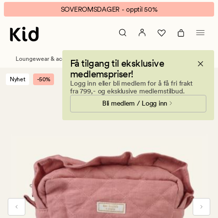
Linnenstory
Animert
SOVEROMSDAGER - opptil 50%
toalettmappe
banner.
gammelrosa
Klikk
ESCAPE
for
Loungewear & accessories
Toalettmapper
Få tilgang til eksklusive
å
medlemspriser!
pause.
Nyhet
-50%
Logg inn eller bli medlem for å få fri frakt
fra 799,- og eksklusive medlemstilbud.
Bli medlem / Logg inn