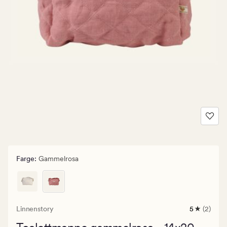
Farge
:
Gammelrosa
Linnenstory
5
(2)
2
anmeldels