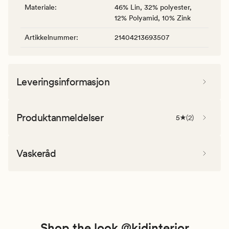
Materiale
:
46% Lin, 32% polyester,
12% Polyamid, 10% Zink
Artikkelnummer
:
21404213693507
Leveringsinformasjon
Produktanmeldelser
5
(
2
)
Vaskeråd
Shop the look @kidinterior