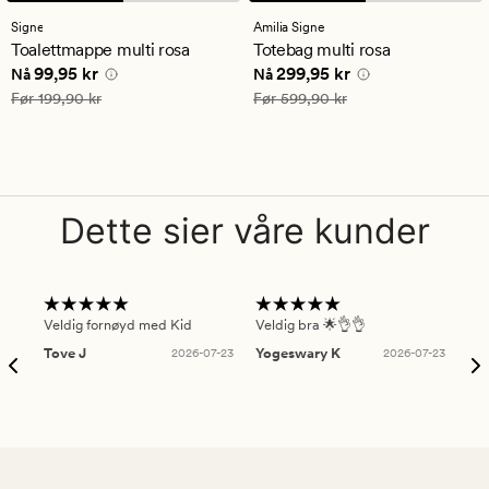
Signe
Amilia Signe
Toalettmappe multi rosa
Totebag multi rosa
Nåværende pris
99,95 kr
Nåværende pris
299,95 kr
99,95 kr
299,95 kr
Nå
Nå
Vanlig pris
199,90 kr
Vanlig pris
599,90 kr
Før
199,90 kr
Før
599,90 kr
Dette sier våre kunder
Veldig fornøyd med Kid
Veldig bra 🌟👌👌
Gre
Tove J
2026-07-23
Yogeswary K
2026-07-23
An