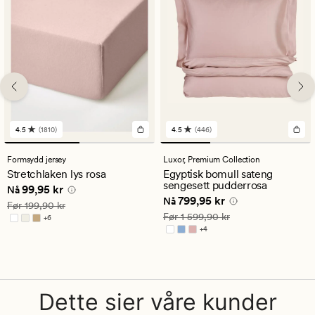
4.5
(1810)
4.5
(446)
1810
446
anmeldelser
anmeldelser
med
med
Formsydd jersey
Luxor,
Premium Collection
en
en
Stretchlaken lys rosa
Egyptisk bomull sateng
gjennomsnittlig
gjennomsnittlig
sengesett pudderrosa
Nåværende pris
99,95 kr
99,95 kr
vurdering
vurdering
Nå
Nåværende pris
799,95 kr
799,95 kr
på
på
Nå
Vanlig pris
199,90 kr
Før
199,90 kr
4.5
4.5
Vanlig pris
1 599,90 kr
Før
1 599,90 kr
+
6
Tilgjengelig i flere farger
+
4
Tilgjengelig i flere farger
Dette sier våre kunder