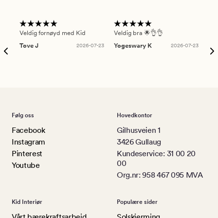
Veldig fornøyd med Kid
Veldig bra 🌟👌👌
Gre
Tove J
2026-07-23
Yogeswary K
2026-07-23
An
Følg oss
Hovedkontor
Facebook
Gilhusveien 1
Instagram
3426 Gullaug
Pinterest
Kundeservice: 31 00 20
00
Youtube
Org.nr: 958 467 095 MVA
Kid Interiør
Populære sider
Vårt bærekraftsarbeid
Solskjerming