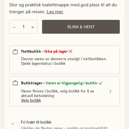
kr.
Stor og praktisk toalettmappe med god plass til alt du
Vanlig
trenger på reisen.
Les mer
pris
75
Antall
KLIKK & HENT
kr
Nettbutikk -
Ikke på lager
Denne varen er desverre utsolgt i nettbutikken.
Sjekk lagerstatus i butikk
Butikklager -
Varen er tilgjengelig i butikk
Varen finnes i butikk, velg butikk for å se
aktuell beholdning
Velg butikk
Fri frakt til butikk
Gjelder de flester varer - smidig og kostnadsfritt