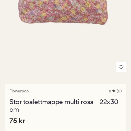
Flowerpop
0
(0)
0
anmeldels
Stor toalettmappe multi rosa - 22x30
med
en
cm
gjennomsni
vurdering
Pris
Pris
75 kr
75 kr
på
0
75