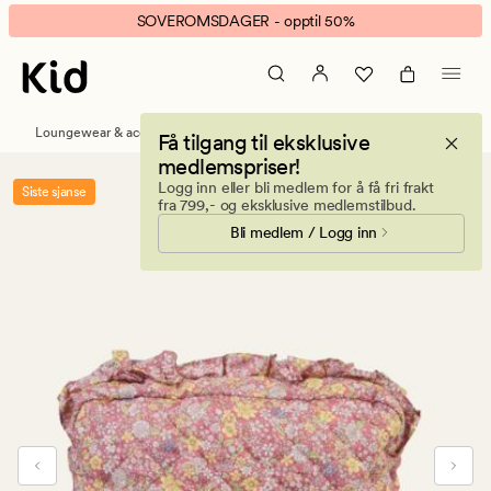
Flowerpop
Animert
SOVEROMSDAGER - opptil 50%
stor
banner.
toalettmappe
Klikk
multi
ESCAPE
rosa
for
Loungewear & accessories
Toalettmapper
Få tilgang til eksklusive
å
medlemspriser!
pause.
Logg inn eller bli medlem for å få fri frakt
Siste sjanse
fra 799,- og eksklusive medlemstilbud.
Bli medlem / Logg inn