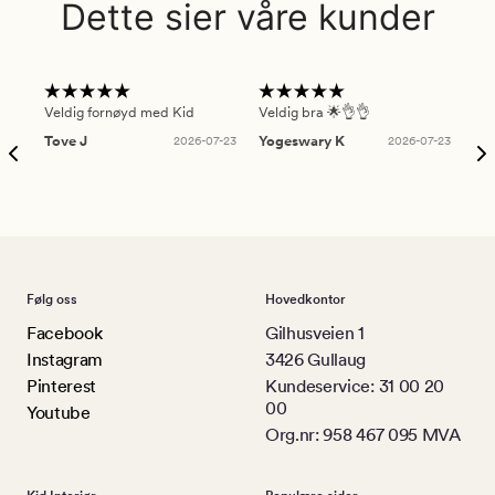
Dette sier våre kunder
Veldig fornøyd med Kid
Veldig bra 🌟👌👌
Gre
Tove J
2026-07-23
Yogeswary K
2026-07-23
An
Følg oss
Hovedkontor
Facebook
Gilhusveien 1
Instagram
3426 Gullaug
Pinterest
Kundeservice: 31 00 20
00
Youtube
Org.nr: 958 467 095 MVA