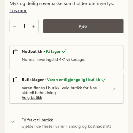
kr.
Myk og deilig sovemaske som holder ute mye lys.
Vanlig
Les mer
pris
179,90
Antall
Kjøp
kr
Nettbutikk -
På lager
Normal leveringstid 4-7 virkedager.
Butikklager -
Varen er tilgjengelig i butikk
Varen finnes i butikk, velg butikk for å se
aktuell beholdning
Velg butikk
Fri frakt til butikk
Gjelder de flester varer - smidig og kostnadsfritt