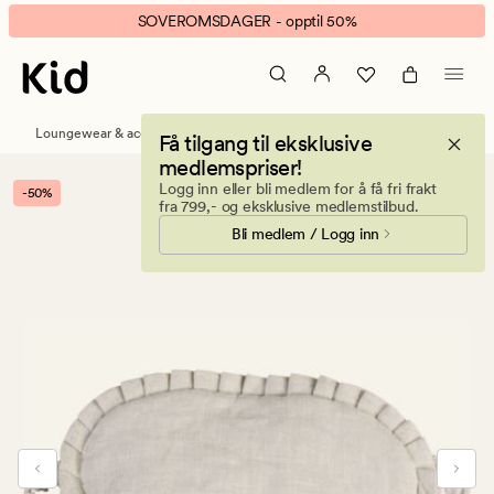
Linnenstory
Animert
SOVEROMSDAGER - opptil 50%
sovemaske
banner.
natur
Klikk
ESCAPE
for
Loungewear & accessories
Sovemasker
Få tilgang til eksklusive
å
medlemspriser!
pause.
Logg inn eller bli medlem for å få fri frakt
-50%
fra 799,- og eksklusive medlemstilbud.
Bli medlem / Logg inn