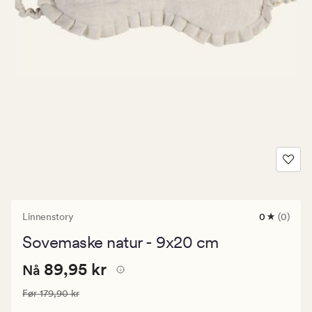
Linnenstory
0
(0)
0
anmeldels
Sovemaske natur - 9x20 cm
med
en
Nåværende
Nåværende pris
89,95 kr
gjennomsni
89,95 kr
Nå
vurdering
pris
på
Vanlig pris
179,90 kr
Før
179,90 kr
89,95
0