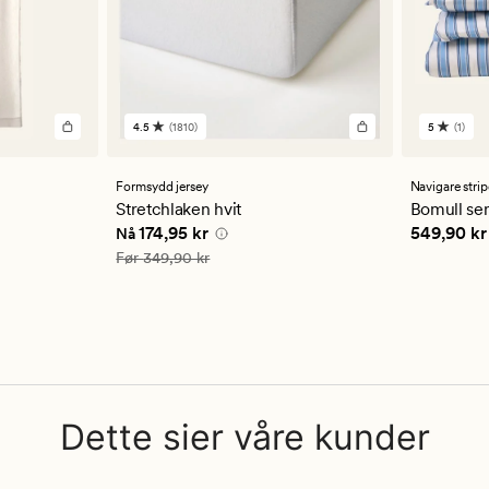
4.5
(1810)
5
(1)
1810
1
anmeldelser
anmelde
med
med
en
en
Formsydd jersey
Navigare strip
gjennomsnittlig
gjennom
Stretchlaken hvit
Bomull sen
vurdering
vurderi
Nåværende pris
174,95 kr
Pris
549,9
174,95 kr
549,90 kr
Nå
på
på
4.5
5
Vanlig pris
349,90 kr
Før
349,90 kr
Dette sier våre kunder