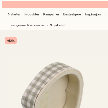
Heart
Animert
smykkeskrin
banner.
olivengrønn
Nyheter
Produkter
Kampanjer
Bestselgere
Inspirasjon
Klikk
ESCAPE
Loungewear & accessories
Smykkeskrin
for
å
pause.
-50%