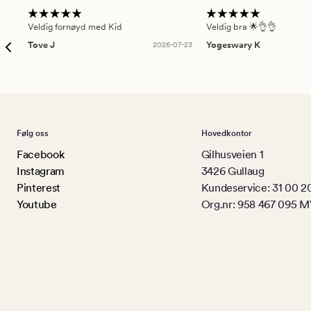
Veldig fornøyd med Kid
Veldig bra 🌟👌👌
Tove J
2026-07-23
Yogeswary K
Følg oss
Hovedkontor
Facebook
Gilhusveien 1
Instagram
3426 Gullaug
Pinterest
Kundeservice: 31 00 2
Youtube
Org.nr: 958 467 095 