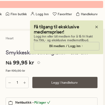
Finn butikk
Logg Inn
Favoritter
Handlekurv
k
Få tilgang til eksklusive
medlemspriser!
Logg inn eller bli medlem for å få fri frakt
Heart
0
(0)
0
fra 799,- og eksklusive medlemstilbud.
anmeldels
Bli medlem / Logg inn
med
en
Smykkeskrin olivengrønn - 6x9 cm
gjennomsni
vurdering
Nåværende
Nåværende pris
99,95 kr
99,95 kr
på
Nå
0
pris
Vanlig pris
199,90 kr
Før
199,90 kr
99,95
kr.
Antall
Legg i handlekurv
Vanlig
pris
199,90
kr
Nettbutikk -
På lager