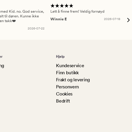
 med Kid. no. God service,
Lett å finne frem! Veldig fornøyd
Pas
elt til døren. Kunne ikke
Winnie E
2026-07-18
Ah
sen takk❤️
2026-07-22
er
Hjelp
ng
Kundeservice
Finn butikk
Frakt og levering
Personvern
Cookies
Bedrift