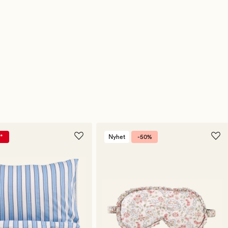
*
Nyhet
-50%