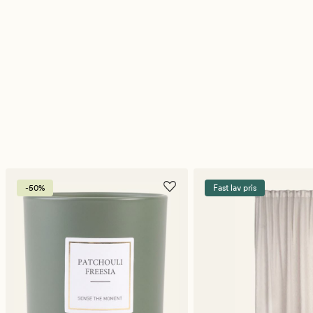
-50%
Fast lav pris