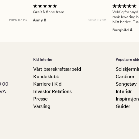
Greit å finne fram.
Veldig fornøyd
rask levering h
2026-07-23
Anny B
2026-07-22
blitt bedre. Tu
Borghild Å
Kid Interiør
Populære sid
Vårt bærekraftsarbeid
Solskjermi
Kundeklubb
Gardiner
0 00
Karriere i Kid
Sengetøy
MVA
Investor Relations
Interiør
Presse
Inspirasjon
Varsling
Guider