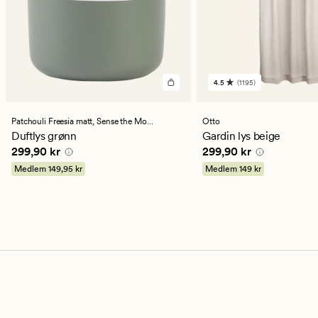
4.5
(1195)
1195
anmeldelser
med
en
Patchouli Freesia matt,
Sense the Moment
Otto
gjennomsnittlig
Duftlys grønn
Gardin lys beige
vurdering
Pris
299,90 kr
Pris
299,90 kr
299,90 kr
299,90 kr
på
4.5
Medlem
149,95 kr
Medlem
149 kr