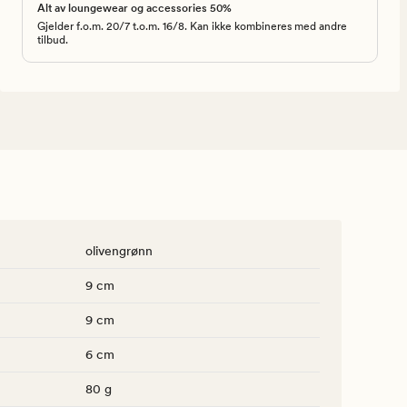
Alt av loungewear og accessories 50%
Gjelder f.o.m. 20/7 t.o.m. 16/8. Kan ikke kombineres med andre
tilbud.
olivengrønn
9 cm
9 cm
6 cm
80 g