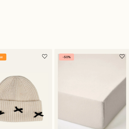
se
-50%