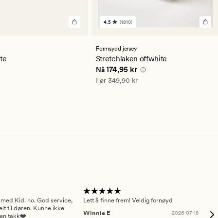
4.5
(1810)
1810
anmeldelser
med
en
Formsydd jersey
gjennomsnittlig
te
Stretchlaken offwhite
vurdering
Nåværende pris
174,95 kr
174,95 kr
Nå
på
4.5
Vanlig pris
349,90 kr
Før
349,90 kr
 med Kid. no. God service,
Lett å finne frem! Veldig fornøyd
Pas
elt til døren. Kunne ikke
Winnie E
2026-07-18
Ah
sen takk❤️