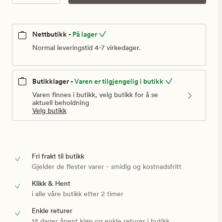
Nettbutikk -
På lager
Normal leveringstid 4-7 virkedager.
Butikklager -
Varen er tilgjengelig i butikk
Varen finnes i butikk, velg butikk for å se
aktuell beholdning
Velg butikk
Fri frakt til butikk
Gjelder de flester varer - smidig og kostnadsfritt
Klikk & Hent
i alle våre butikk etter 2 timer
Enkle returer
14 dager åpent kjøp og enkle returer i butikk