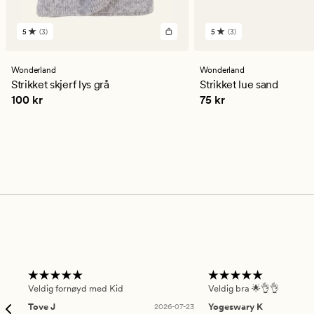
5
(3)
5
(3)
3
3
anmeldelser
anmeldelser
med
med
en
en
Wonderland
Wonderland
gjennomsnittlig
gjennomsnittlig
Strikket skjerf lys grå
Strikket lue sand
vurdering
vurdering
Pris
100 kr
Pris
75 kr
100 kr
75 kr
på
på
5
5
Veldig fornøyd med Kid
Veldig bra 🌟👌👌
Tove J
2026-07-23
Yogeswary K