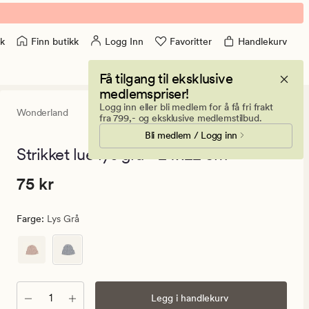
Finn butikk
Logg Inn
Favoritter
Handlekurv
k
Få tilgang til eksklusive
medlemspriser!
Logg inn eller bli medlem for å få fri frakt
Wonderland
5
(3)
3
fra 799,- og eksklusive medlemstilbud.
anmeldels
Bli medlem / Logg inn
med
en
Strikket lue lys grå - 24x22 cm
gjennomsni
vurdering
Pris
Pris
75 kr
75 kr
på
5
75
kr.
Farge
:
Lys Grå
Vanlig
pris
75
kr
Antall
Legg i handlekurv