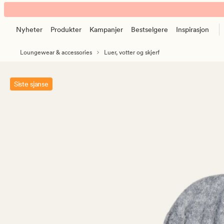
Wonderland
Animert
strikket
banner.
lue
Nyheter
Produkter
Kampanjer
Bestselgere
Inspirasjon
Klikk
lys
ESCAPE
grå
Loungewear & accessories
Luer, votter og skjerf
for
å
pause.
Siste sjanse