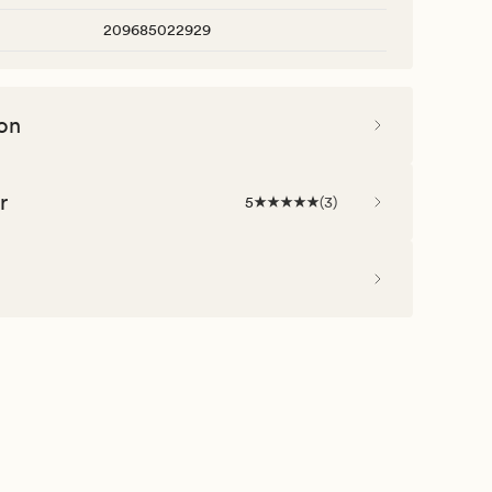
209685022929
on
r
5
(
3
)