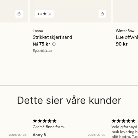
4.5
(7)
7
anmeldelser
med
en
Leona
Winter Bow
gjennomsnittlig
Strikket skjerf sand
Lue offwhi
vurdering
Nåværende pris
75 kr
Pris
90 kr
75 kr
90 kr
Nå
på
4.5
Vanlig pris
150 kr
Før
150 kr
Dette sier våre kunder
Greit å finne fram.
Veldig fornøyd
rask levering h
2026-07-23
Anny B
2026-07-22
blitt bedre. Tu