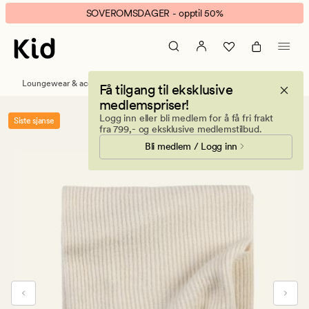
Winter
Animert
SOVEROMSDAGER - opptil 50%
skjerf
banner.
offwhite
Klikk
ESCAPE
for
Loungewear & accessories
Luer, votter og skjerf
Få tilgang til eksklusive
å
medlemspriser!
pause.
Logg inn eller bli medlem for å få fri frakt
Siste sjanse
fra 799,- og eksklusive medlemstilbud.
Bli medlem / Logg inn