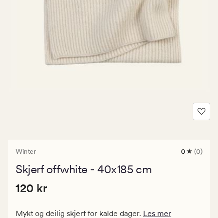
Winter
0
(0)
0
anmeldels
Skjerf offwhite - 40x185 cm
med
en
Pris
Pris
120 kr
gjennomsni
120 kr
vurdering
120
på
kr.
0
Mykt og deilig skjerf for kalde dager.
Les mer