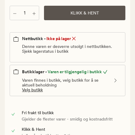
Vanlig
pris
Antall
KLIKK & HENT
120
kr
Nettbutikk -
Ikke på lager
Denne varen er desverre utsolgt i nettbutikken.
Sjekk lagerstatus i butikk
Butikklager -
Varen er tilgjengelig i butikk
Varen finnes i butikk, velg butikk for å se
aktuell beholdning
Velg butikk
Fri frakt til butikk
Gjelder de flester varer - smidig og kostnadsfritt
Klikk & Hent