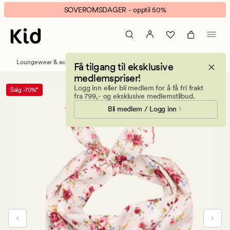
Roseann
Animert
SOVEROMSDAGER - opptil 50%
skjerf
banner.
hvit
Klikk
ESCAPE
for
Loungewear & accessories
Luer, votter og skjerf
Få tilgang til eksklusive
å
medlemspriser!
pause.
Logg inn eller bli medlem for å få fri frakt
Salg -70%*
fra 799,- og eksklusive medlemstilbud.
Bli medlem / Logg inn