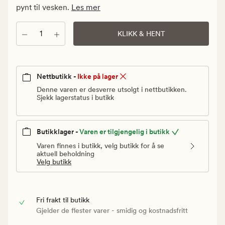
Vanlig
pynt til vesken.
Les mer
pris
179,90
Antall
KLIKK & HENT
kr
Nettbutikk -
Ikke på lager
Denne varen er desverre utsolgt i nettbutikken.
Sjekk lagerstatus i butikk
Butikklager -
Varen er tilgjengelig i butikk
Varen finnes i butikk, velg butikk for å se
aktuell beholdning
Velg butikk
Fri frakt til butikk
Gjelder de flester varer - smidig og kostnadsfritt