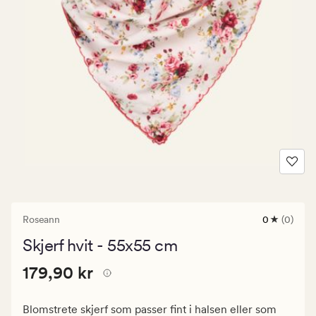
Roseann
0
(0)
0
anmeldels
Skjerf hvit - 55x55 cm
med
en
Pris
Pris
179,90 kr
gjennomsni
179,90 kr
vurdering
179,90
på
kr.
0
Blomstrete skjerf som passer fint i halsen eller som