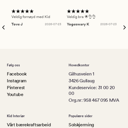
Veldig fornøyd med Kid
Veldig bra 🌟👌👌
Gre
Tove J
2026-07-23
Yogeswary K
2026-07-23
An
Følg oss
Hovedkontor
Facebook
Gilhusveien 1
Instagram
3426 Gullaug
Pinterest
Kundeservice: 31 00 20
00
Youtube
Org.nr: 958 467 095 MVA
Kid Interiør
Populære sider
Vårt bærekraftsarbeid
Solskjerming