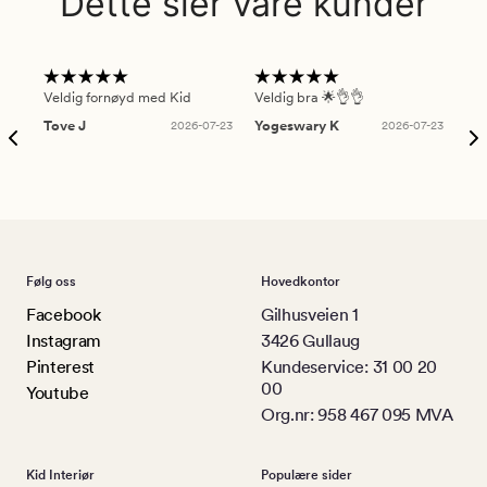
Dette sier våre kunder
Veldig fornøyd med Kid
Veldig bra 🌟👌👌
Gre
Tove J
2026-07-23
Yogeswary K
2026-07-23
An
Følg oss
Hovedkontor
Facebook
Gilhusveien 1
Instagram
3426 Gullaug
Pinterest
Kundeservice: 31 00 20
00
Youtube
Org.nr: 958 467 095 MVA
Kid Interiør
Populære sider