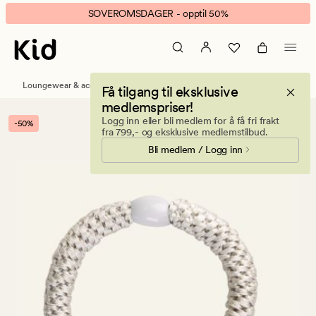
Nina
Animert
SOVEROMSDAGER - opptil 50%
hårstrikk
banner.
offwhite
Klikk
ESCAPE
for
Loungewear & accessories
Håraccessories
Få tilgang til eksklusive
å
medlemspriser!
pause.
Logg inn eller bli medlem for å få fri frakt
-50%
fra 799,- og eksklusive medlemstilbud.
Bli medlem / Logg inn