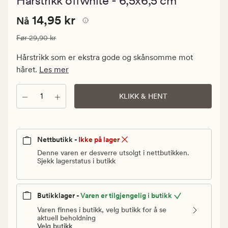
Hårstrikk offwhite - 6,5x6,5 cm
med
en
Nåværende
Nåværende pris
14,95 kr
gjennomsni
14,95 kr
Nå
vurdering
pris
på
Vanlig pris
29,90 kr
Før
29,90 kr
14,95
4
kr.
Hårstrikk som er ekstra gode og skånsomme mot
Vanlig
håret.
Les mer
pris
29,90
Antall
KLIKK & HENT
kr
Nettbutikk -
Ikke på lager
Denne varen er desverre utsolgt i nettbutikken.
Sjekk lagerstatus i butikk
Butikklager -
Varen er tilgjengelig i butikk
Varen finnes i butikk, velg butikk for å se
aktuell beholdning
Velg butikk