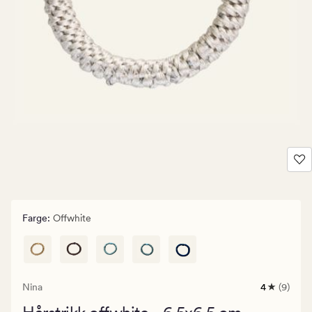
Farge
:
Offwhite
Nina
4
(9)
9
anmeldels