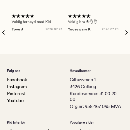
Veldig fornøyd med Kid
Veldig bra 🌟👌👌
Gre
Tove J
2026-07-23
Yogeswary K
2026-07-23
An
Følg oss
Hovedkontor
Facebook
Gilhusveien 1
Instagram
3426 Gullaug
Pinterest
Kundeservice: 31 00 20
00
Youtube
Org.nr: 958 467 095 MVA
Kid Interiør
Populære sider