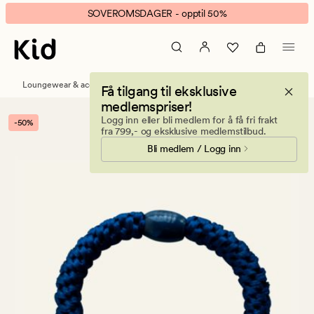
Nina
Animert
SOVEROMSDAGER - opptil 50%
hårstrikk
banner.
mørk
Klikk
blå
ESCAPE
for
Loungewear & accessories
Håraccessories
Få tilgang til eksklusive
å
medlemspriser!
pause.
Logg inn eller bli medlem for å få fri frakt
-50%
fra 799,- og eksklusive medlemstilbud.
Bli medlem / Logg inn