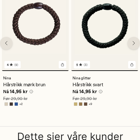
4
(9)
5
(3)
9
3
anmeldelser
anmeldelser
med
med
Nina
Nina glitter
en
en
Hårstrikk mørk brun
Hårstrikk svart
gjennomsnittlig
gjennomsnittlig
Nåværende pris
14,95 kr
Nåværende pris
14,95 kr
14,95 kr
14,95 kr
vurdering
vurdering
Nå
Nå
på
på
Vanlig pris
29,90 kr
Vanlig pris
29,90 kr
Før
29,90 kr
Før
29,90 kr
4
5
+
2
+
9
Tilgjengelig i flere farger
Tilgjengelig i flere farger
Dette sier våre kunder