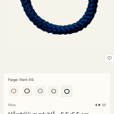
Farge
:
Mørk Blå
Nina
4
(9)
9
anmeldels