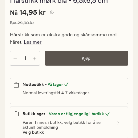
Hårstrikk mørk blå - 6,5x6,5 cm
med
en
Nåværende
Nåværende pris
14,95 kr
gjennomsni
14,95 kr
Nå
vurdering
pris
på
Vanlig pris
29,90 kr
Før
29,90 kr
14,95
4
kr.
Hårstrikk som er ekstra gode og skånsomme mot
Vanlig
håret.
Les mer
pris
29,90
Antall
Kjøp
kr
Nettbutikk -
På lager
Normal leveringstid 4-7 virkedager.
Butikklager -
Varen er tilgjengelig i butikk
Varen finnes i butikk, velg butikk for å se
aktuell beholdning
Velg butikk