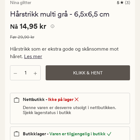
Nina glitter
5
(3)
3
anmeldels
Hårstrikk multi grå - 6,5x6,5 cm
med
en
Nåværende
Nåværende pris
14,95 kr
gjennomsni
14,95 kr
Nå
vurdering
pris
på
Vanlig pris
29,90 kr
Før
29,90 kr
14,95
5
kr.
Hårstrikk som er ekstra gode og skånsomme mot
Vanlig
håret.
Les mer
pris
29,90
Antall
KLIKK & HENT
kr
Nettbutikk -
Ikke på lager
Denne varen er desverre utsolgt i nettbutikken.
Sjekk lagerstatus i butikk
Butikklager -
Varen er tilgjengelig i butikk