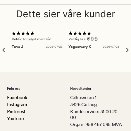
Dette sier våre kunder
Veldig fornøyd med Kid
Veldig bra 🌟👌👌
Gre
Tove J
2026-07-23
Yogeswary K
2026-07-23
An
Følg oss
Hovedkontor
Facebook
Gilhusveien 1
Instagram
3426 Gullaug
Pinterest
Kundeservice: 31 00 20
00
Youtube
Org.nr: 958 467 095 MVA