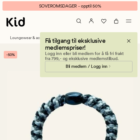
Nina
Animert
SOVEROMSDAGER - opptil 50%
glitter
banner.
hårstrikk
Klikk
multi
ESCAPE
grå
for
Loungewear & accessories
Håraccessories
Få tilgang til eksklusive
å
medlemspriser!
pause.
Logg inn eller bli medlem for å få fri frakt
-50%
fra 799,- og eksklusive medlemstilbud.
Bli medlem / Logg inn