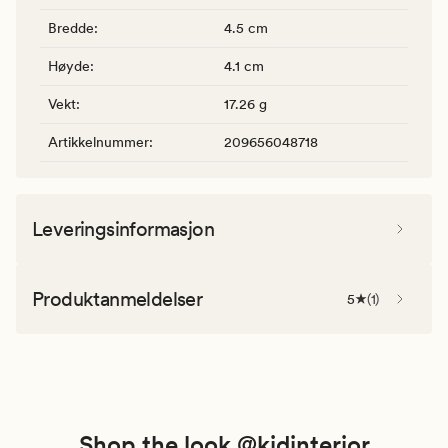
Bredde
:
4.5 cm
Høyde
:
4.1 cm
Vekt
:
17.26 g
Artikkelnummer
:
209656048718
Leveringsinformasjon
Produktanmeldelser
5
(
1
)
Shop the look @kidinterior