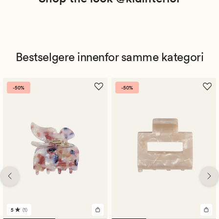
Bestselgere innenfor samme kategori
-50%
-50%
5
(1)
1