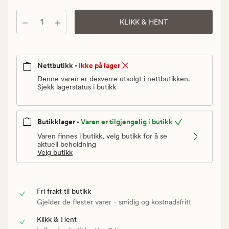
Vanlig
pris
Antall
KLIKK & HENT
30
kr
Nettbutikk -
Ikke på lager
Denne varen er desverre utsolgt i nettbutikken.
Sjekk lagerstatus i butikk
Butikklager -
Varen er tilgjengelig i butikk
Varen finnes i butikk, velg butikk for å se
aktuell beholdning
Velg butikk
Fri frakt til butikk
Gjelder de flester varer - smidig og kostnadsfritt
Klikk & Hent