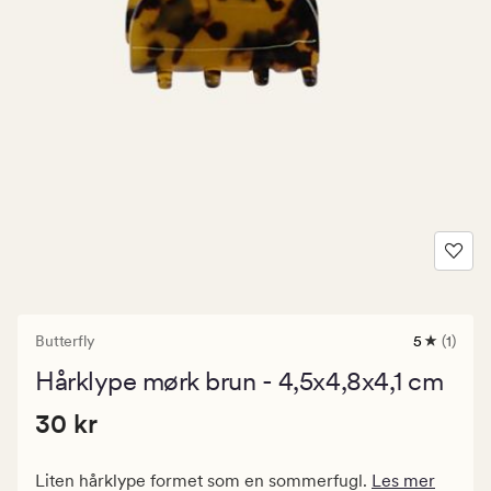
Butterfly
5
(1)
1
anmeldels
Hårklype mørk brun - 4,5x4,8x4,1 cm
med
en
Pris
Pris
30 kr
gjennomsn
30 kr
vurdering
30
på
kr.
5
Liten hårklype formet som en sommerfugl.
Les mer