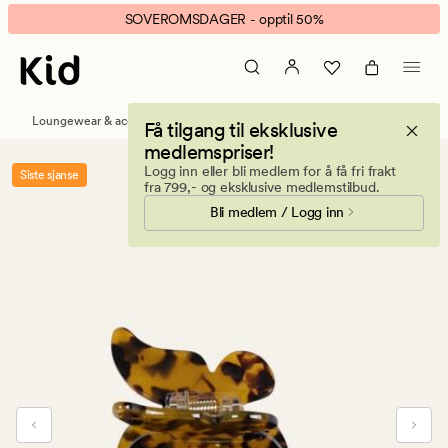
Butterfly
Animert
SOVEROMSDAGER - opptil 50%
hårklype
banner.
mørk
Klikk
brun
ESCAPE
for
Loungewear & accessories
Håraccessories
Få tilgang til eksklusive
å
medlemspriser!
pause.
Logg inn eller bli medlem for å få fri frakt
Siste sjanse
fra 799,- og eksklusive medlemstilbud.
Bli medlem / Logg inn