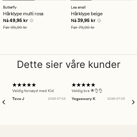
anmeldelser
med
Butterfly
Lea small
en
Hårklype multi rosa
Hårklype beige
gjennomsnittlig
Nåværende pris
49,95 kr
Nåværende pris
39,95 kr
49,95 kr
39,95 kr
vurdering
Nå
Nå
på
Vanlig pris
99,90 kr
Vanlig pris
79,90 kr
Før
99,90 kr
Før
79,90 kr
5
Dette sier våre kunder
Veldig fornøyd med Kid
Veldig bra 🌟👌👌
Gre
Tove J
2026-07-23
Yogeswary K
2026-07-23
An