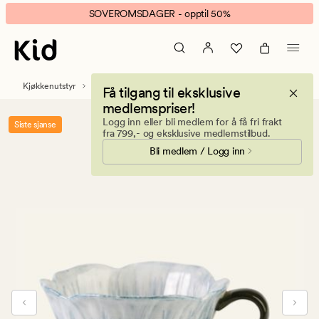
Belinda
Animert
SOVEROMSDAGER - opptil 50%
kopp
banner.
mørk
Klikk
blå
ESCAPE
for
Kjøkkenutstyr
Servise
Kopper og krus
Få tilgang til eksklusive
å
medlemspriser!
pause.
Logg inn eller bli medlem for å få fri frakt
Siste sjanse
fra 799,- og eksklusive medlemstilbud.
Bli medlem / Logg inn