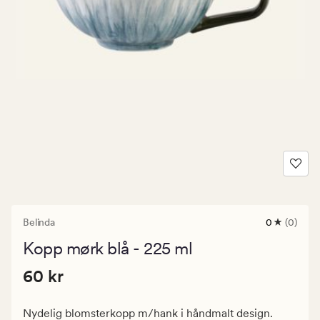
Belinda
0
(0)
0
anmeldels
Kopp mørk blå - 225 ml
med
en
Pris
Pris
60 kr
gjennomsni
60 kr
vurdering
60
på
kr.
0
Nydelig blomsterkopp m/hank i håndmalt design.