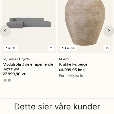
5
(3)
3.5
(10)
3
10
anmeldelser
anmeldelser
med
med
Isa,
Forms & Objects
Mikami
en
en
Modulsofa 3 deler åpen ende
Krukke lys beige
gjennomsnittlig
gjennomsnittlig
høyre grå
Nåværende pris
999,95 kr
999,95 kr
vurdering
vurdering
Nå
Pris
27 999,90 kr
27 999,90 kr
på
på
Vanlig pris
1 999,90 kr
Før
1 999,90 kr
5
3.5
Dette sier våre kunder