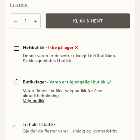
Vanlig
Les mer
pris
60
Antall
KLIKK & HENT
kr
Nettbutikk -
Ikke på lager
Denne varen er desverre utsolgt i nettbutikken.
Sjekk lagerstatus i butikk
Butikklager -
Varen er tilgjengelig i butikk
Varen finnes i butikk, velg butikk for å se
aktuell beholdning
Velg butikk
Fri frakt til butikk
Gjelder de flester varer - smidig og kostnadsfritt