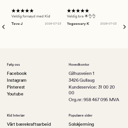
Veldig fornøyd med Kid
Veldig bra 🌟👌👌
Gre
Tove J
2026-07-23
Yogeswary K
2026-07-23
An
Følg oss
Hovedkontor
Facebook
Gilhusveien 1
Instagram
3426 Gullaug
Pinterest
Kundeservice: 31 00 20
00
Youtube
Org.nr: 958 467 095 MVA
Kid Interiør
Populære sider
Vårt bærekraftsarbeid
Solskjerming