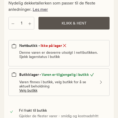
kr.
Nydelig dekketallerken som passer til de fleste
Vanlig
anledninger.
Les mer
pris
59,90
Antall
KLIKK & HENT
kr
Nettbutikk -
Ikke på lager
Denne varen er desverre utsolgt i nettbutikken.
Sjekk lagerstatus i butikk
Butikklager -
Varen er tilgjengelig i butikk
Varen finnes i butikk, velg butikk for å se
aktuell beholdning
Velg butikk
Fri frakt til butikk
Gjelder de flester varer - smidig og kostnadsfritt