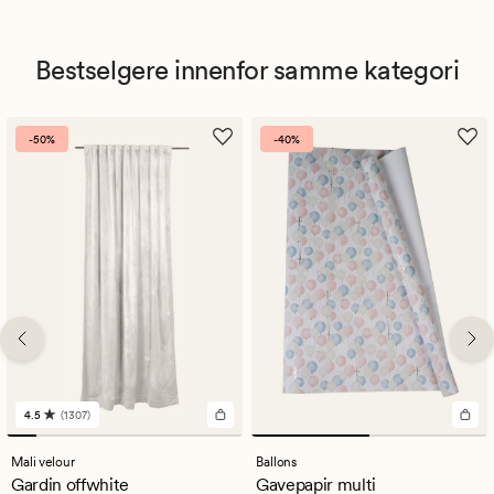
Bestselgere innenfor samme kategori
-50%
-40%
4.5
(1307)
1307
anmeldelser
med
Mali velour
Ballons
en
Gardin offwhite
Gavepapir multi
gjennomsnittlig