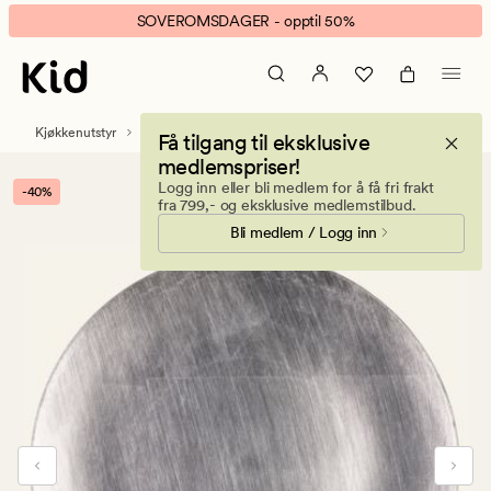
Penny
Animert
SOVEROMSDAGER - opptil 50%
dekketallerken
banner.
sølv
Klikk
ESCAPE
for
Kjøkkenutstyr
Servise
Dekketallerken
Få tilgang til eksklusive
å
medlemspriser!
pause.
Logg inn eller bli medlem for å få fri frakt
-40%
fra 799,- og eksklusive medlemstilbud.
Bli medlem / Logg inn