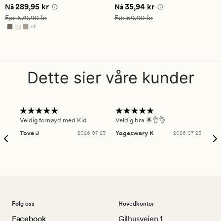
Nåværende pris
289,95 kr
Nåværende pris
35,94 kr
289,95 kr
35,94 kr
vurdering
Nå
Nå
på
Vanlig pris
579,90 kr
Vanlig pris
59,90 kr
Før
579,90 kr
Før
59,90 kr
4.5
+
7
Tilgjengelig i flere farger
Dette sier våre kunder
Veldig fornøyd med Kid
Veldig bra 🌟👌👌
Gre
Tove J
2026-07-23
Yogeswary K
2026-07-23
An
Følg oss
Hovedkontor
Facebook
Gilhusveien 1