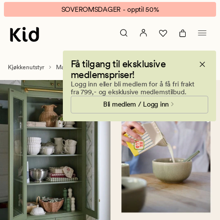
Mat
Animert
SOVEROMSDAGER - opptil 50%
og
banner.
drikke
Klikk
–
ESCAPE
Søtsaker,
for
Få tilgang til eksklusive
matvarer
å
Kjøkkenutstyr
Mat og drikke
medlemspriser!
og
pause.
Logg inn eller bli medlem for å få fri frakt
tilbehør
fra 799,- og eksklusive medlemstilbud.
Bli medlem / Logg inn