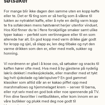
søtsaker
For mange blir ikke dagen den samme uten en kopp kaffe
eller te. Det er få ting som er så herlig som å våkne til
lukten av nytraktet kaffe, eller å nyte en deilig varm kopp
te fra sofakroken mens høstværet herjer utenfor vinduet.
Hos Kid finner du te i flere forskjellige smaker samt ulike
typer kakao – perfekt som vertinnegave eller til en som
allerede har alt. En god kopp med varm drikke gjør godt
for kropp og sjel, så slapp av, len deg tilbake og nyt den
varme drikken som den er, eller med melk, sukker og
honning.
Vi nordmenn er glad i å kose oss, så søtsaker og snacks til
kaffen hører ofte med. Hva med å by gjestene på nydelig
lakris dekket i melkesjokolade, eller mandler med et tykt
lag hvit sjokolade og lakrispulver? En god gammel
klassiker som alltid slår an er kakao piffet opp med
marshmallows og hjemmelaget krem – server til barna,
eller nyt selv med en god bok eller noe spennende på TV.
Finn dine favoritter i nettbutikken, eller kom innom en av
våre butikker og plukk med deg noe godt til