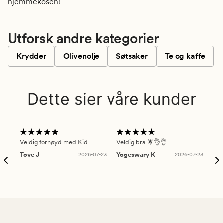
hjemmekosen!
Utforsk andre kategorier
Krydder
Olivenolje
Søtsaker
Te og kaffe
Dette sier våre kunder
Veldig fornøyd med Kid
Veldig bra 🌟👌👌
Gre
Tove J
2026-07-23
Yogeswary K
2026-07-23
An