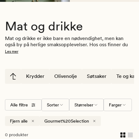
Mat og drikke
Mat og drikke er ikke bare en nødvendighet, men kan 
også by på herlige smaksopplevelser. Hos oss finner du 
et utvalg fristende matvarer, søtsaker og tilbehør du kan 
Les mer
nyte selv, servere til gjester, eller gi i gave til 
hobbykokken eller noen andre du er glad i. Prøv våre 
smaksrike matoljer i en salat, unn deg en deilig bit 
sjokolade med lakris, eller len deg tilbake med en god 
Krydder
Olivenolje
Søtsaker
Te og kaff
kopp te, kaffe eller kakao. 
Medlemspriser: Husk å logge inn før du handler for å 
aktiviserere dine gode medlemspriser!
Alle filtre
Sorter
Størrelser
Farger
Fjern alle
Gourmet%20Selection
0 produkter