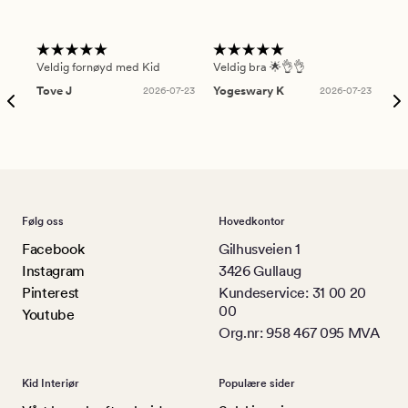
Veldig fornøyd med Kid
Veldig bra 🌟👌👌
Gre
Tove J
2026-07-23
Yogeswary K
2026-07-23
An
Følg oss
Hovedkontor
Facebook
Gilhusveien 1
Instagram
3426 Gullaug
Pinterest
Kundeservice: 31 00 20
00
Youtube
Org.nr: 958 467 095 MVA
Kid Interiør
Populære sider