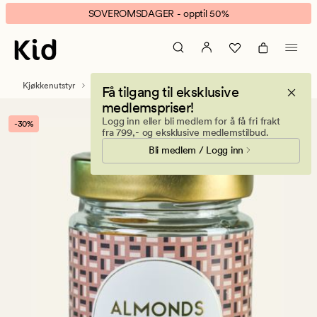
Mandler
Animert
SOVEROMSDAGER - opptil 50%
m/hvit
banner.
sjokolade
Klikk
og
ESCAPE
lakrispulver
for
Kjøkkenutstyr
Mat og drikke
Søtsaker
Få tilgang til eksklusive
brun
å
medlemspriser!
pause.
Logg inn eller bli medlem for å få fri frakt
-30%
fra 799,- og eksklusive medlemstilbud.
Bli medlem / Logg inn