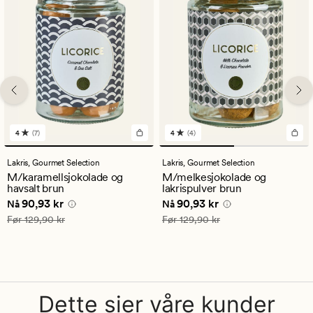
4
(7)
4
(4)
7
4
anmeldelser
anmeldelser
med
med
Lakris,
Gourmet Selection
Lakris,
Gourmet Selection
en
en
M/karamellsjokolade og
M/melkesjokolade og
gjennomsnittlig
gjennomsnittlig
havsalt brun
lakrispulver brun
vurdering
vurdering
Nåværende pris
90,93 kr
Nåværende pris
90,93 kr
90,93 kr
90,93 kr
på
på
Nå
Nå
4
4
Vanlig pris
129,90 kr
Vanlig pris
129,90 kr
Før
129,90 kr
Før
129,90 kr
Dette sier våre kunder