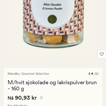
Mandler,
Gourmet Selection
5
(2)
2
anmeldels
M/hvit sjokolade og lakrispulver brun
med
en
- 160 g
gjennomsni
vurdering
Nåværende
Nåværende pris
90,93 kr
90,93 kr
Nå
på
5
pris
Vanlig pris
129,90 kr
Før
129,90 kr