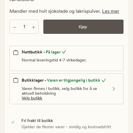
90,93
kr.
Mandler med hvit sjokolade og lakrispulver.
Les mer
Vanlig
pris
Antall
Kjøp
129,90
kr
Nettbutikk -
På lager
Normal leveringstid 4-7 virkedager.
Butikklager -
Varen er tilgjengelig i butikk
Varen finnes i butikk, velg butikk for å se
aktuell beholdning
Velg butikk
Fri frakt til butikk
Gjelder de flester varer - smidig og kostnadsfritt