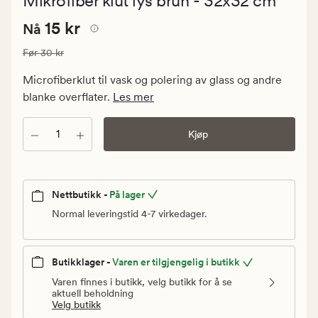
Mikrofiber klut lys brun - 32x32 cm
med
en
Nåværende
Nåværende pris
15 kr
gjennomsni
15 kr
Nå
vurdering
pris
på
Vanlig pris
30 kr
Før
30 kr
15
0
kr.
Microfiberklut til vask og polering av glass og andre
Vanlig
blanke overflater.
Les mer
pris
30
Antall
Kjøp
kr
Nettbutikk -
På lager
Normal leveringstid 4-7 virkedager.
Butikklager -
Varen er tilgjengelig i butikk
Varen finnes i butikk, velg butikk for å se
aktuell beholdning
Velg butikk