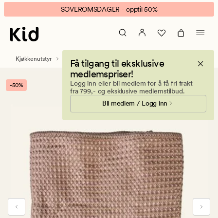
Vaffel
Animert
SOVEROMSDAGER - opptil 50%
mikrofiber
banner.
klut
Klikk
lys
ESCAPE
brun
for
Kjøkkenutstyr
Kjøkkenkluter
Få tilgang til eksklusive
å
medlemspriser!
pause.
Logg inn eller bli medlem for å få fri frakt
-50%
fra 799,- og eksklusive medlemstilbud.
Bli medlem / Logg inn