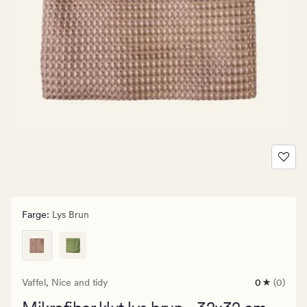
Farge
:
Lys Brun
Vaffel,
Nice and tidy
0
(0)
0
anmeldels