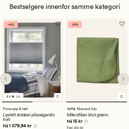
Bestselgere innenfor samme kategori
-40%
-50%
3.5
(92)
92
anmeldelser
med
Fiona opp & ned
Vaffel,
Nice and tidy
en
Lystett dobbel plisségardin
Mikrofiber klut grønn
gjennomsnittlig
hvit
Nåværende pris
15 kr
15 kr
vurdering
Nå
Nåværende pris
1 079,94 kr
1 079,94 kr
på
Nå
Vanlig pris
30 kr
Før
30 kr