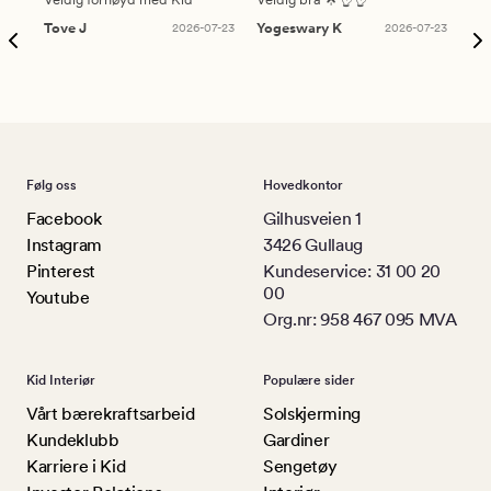
Tove J
2026-07-23
Yogeswary K
2026-07-23
An
Følg oss
Hovedkontor
Facebook
Gilhusveien 1
Instagram
3426 Gullaug
Pinterest
Kundeservice: 31 00 20
00
Youtube
Org.nr: 958 467 095 MVA
Kid Interiør
Populære sider
Vårt bærekraftsarbeid
Solskjerming
Kundeklubb
Gardiner
Karriere i Kid
Sengetøy