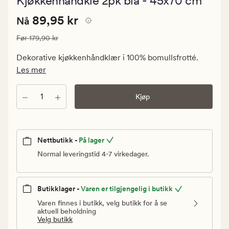
Kjøkkenhåndkle 2pk blå - 45x70 cm
med
en
Nåværende
Nåværende pris
89,95 kr
gjennomsnitt
89,95 kr
Nå
vurdering
pris
på
Vanlig pris
179,90 kr
Før
179,90 kr
89,95
4.5
kr.
Dekorative kjøkkenhåndklær i 100% bomullsfrotté.
Vanlig
Les mer
pris
179,90
Antall
Kjøp
kr
Nettbutikk -
På lager
Normal leveringstid 4-7 virkedager.
Butikklager -
Varen er tilgjengelig i butikk
Varen finnes i butikk, velg butikk for å se
aktuell beholdning
Velg butikk