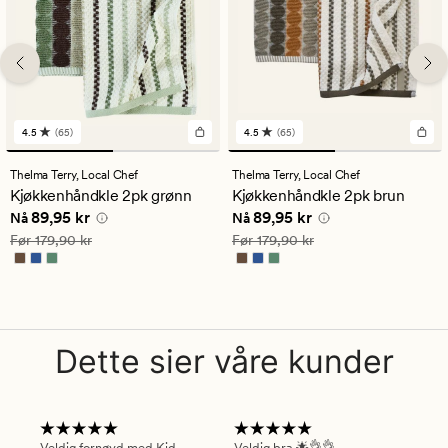
4.5
(65)
4.5
(65)
65
65
anmeldelser
anmeldelser
med
med
Thelma Terry,
Local Chef
Thelma Terry,
Local Chef
en
en
Kjøkkenhåndkle 2pk grønn
Kjøkkenhåndkle 2pk brun
gjennomsnittlig
gjennomsnittlig
Nåværende pris
89,95 kr
Nåværende pris
89,95 kr
89,95 kr
89,95 kr
vurdering
vurdering
Nå
Nå
på
på
Vanlig pris
179,90 kr
Vanlig pris
179,90 kr
Før
179,90 kr
Før
179,90 kr
4.5
4.5
Dette sier våre kunder
Veldig fornøyd med Kid
Veldig bra 🌟👌👌
Gre