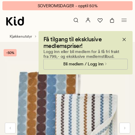
Thelma
Animert
SOVEROMSDAGER - opptil 50%
Terry
banner.
Kjøkkenhåndkle
Klikk
2pk
ESCAPE
blå
for
Kjøkkenutstyr
Kjøkkenhåndklær
Få tilgang til eksklusive
å
medlemspriser!
pause.
Logg inn eller bli medlem for å få fri frakt
-50%
fra 799,- og eksklusive medlemstilbud.
Bli medlem / Logg inn