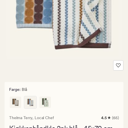
Farge
:
Blå
Thelma Terry,
Local Chef
4.5
(65)
65
anmeldelser