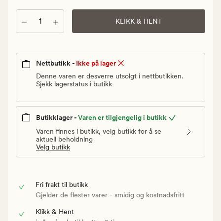
Vanlig
pris
Antall
KLIKK & HENT
199,90
kr
Nettbutikk -
Ikke på lager
Denne varen er desverre utsolgt i nettbutikken.
Sjekk lagerstatus i butikk
Butikklager -
Varen er tilgjengelig i butikk
Varen finnes i butikk, velg butikk for å se
aktuell beholdning
Velg butikk
Fri frakt til butikk
Gjelder de flester varer - smidig og kostnadsfritt
Klikk & Hent