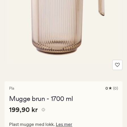
Pia
0
(0)
0
anmeldels
Mugge brun - 1700 ml
med
en
Pris
Pris
199,90 kr
gjennomsni
199,90 kr
vurdering
199,90
på
kr.
0
Plast mugge med lokk.
Les mer