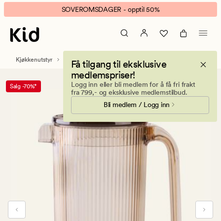
Pia
Animert
SOVEROMSDAGER - opptil 50%
mugge
banner.
brun
Klikk
ESCAPE
for
Kjøkkenutstyr
Drikkeflasker og vannkarafler
Få tilgang til eksklusive
å
medlemspriser!
pause.
Logg inn eller bli medlem for å få fri frakt
Salg -70%*
fra 799,- og eksklusive medlemstilbud.
Bli medlem / Logg inn