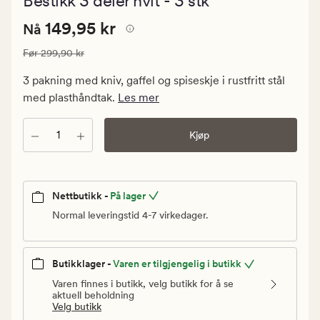
Bestikk 3 deler hvit - 3 stk
med
en
Nåværende
Nåværende pris
149,95 kr
gjennomsn
149,95 kr
Nå
vurdering
pris
på
Vanlig pris
299,90 kr
Før
299,90 kr
149,95
5
kr.
3 pakning med kniv, gaffel og spiseskje i rustfritt stål
Vanlig
med plasthåndtak.
Les mer
pris
299,90
Antall
Kjøp
kr
Nettbutikk -
På lager
Normal leveringstid 4-7 virkedager.
Butikklager -
Varen er tilgjengelig i butikk
Varen finnes i butikk, velg butikk for å se
aktuell beholdning
Velg butikk