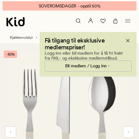
June
Animert
SOVEROMSDAGER - opptil 50%
bestikk
banner.
3
Klikk
deler
ESCAPE
hvit
for
Kjøkkenutstyr
Bestikk og kjøkkenredskap
Få tilgang til eksklusive
å
medlemspriser!
pause.
Logg inn eller bli medlem for å få fri frakt
-50%
fra 799,- og eksklusive medlemstilbud.
Bli medlem / Logg inn