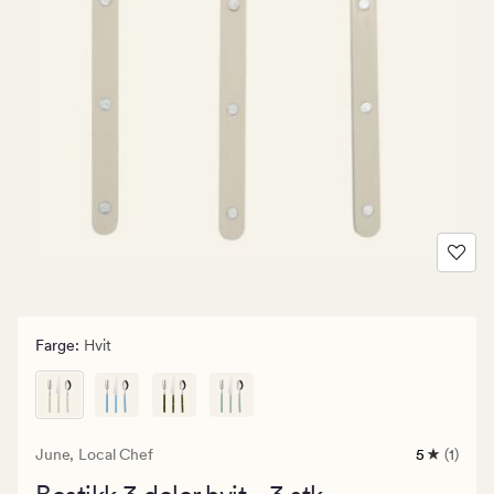
Farge
:
Hvit
June,
Local Chef
5
(1)
1
anmeldels