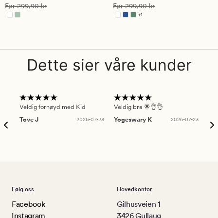
på
Vanlig pris
299,90 kr
Vanlig pris
299,90 kr
Før
299,90 kr
Før
299,90 kr
5
+
1
Tilgjengelig i flere farger
Dette sier våre kunder
Veldig fornøyd med Kid
Veldig bra 🌟👌👌
Gre
Tove J
2026-07-23
Yogeswary K
2026-07-23
An
Følg oss
Hovedkontor
Facebook
Gilhusveien 1
Instagram
3426 Gullaug