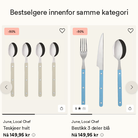
Bestselgere innenfor samme kategori
-50%
-50%
5
(1)
1
anmeldelser
med
June,
Local Chef
June,
Local Chef
en
Teskjeer hvit
Bestikk 3 deler blå
gjennomsnittlig
Nåværende pris
149,95 kr
Nåværende pris
149,95 kr
149,95 kr
149,95 kr
vurdering
Nå
Nå