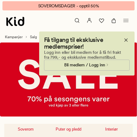
Kjøkkenutstyr
Animert
SOVEROMSDAGER - opptil 50%
banner.
Klikk
ESCAPE
for
Kampanjer
Salg
Kjøkkenutstyr
Få tilgang til eksklusive
å
medlemspriser!
pause.
Logg inn eller bli medlem for å få fri frakt
fra 799,- og eksklusive medlemstilbud.
Bli medlem / Logg inn
Soverom
Puter og pledd
Interiør