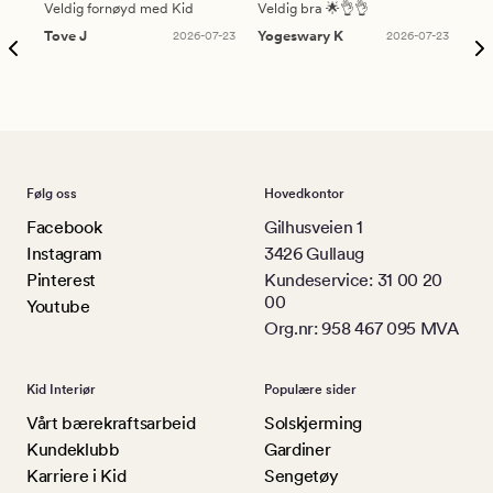
Veldig fornøyd med Kid
Veldig bra 🌟👌👌
Gre
Tove J
2026-07-23
Yogeswary K
2026-07-23
An
Følg oss
Hovedkontor
Facebook
Gilhusveien 1
Instagram
3426 Gullaug
Pinterest
Kundeservice: 31 00 20
00
Youtube
Org.nr: 958 467 095 MVA
Kid Interiør
Populære sider
Vårt bærekraftsarbeid
Solskjerming
Kundeklubb
Gardiner
Karriere i Kid
Sengetøy