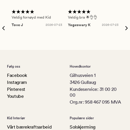
Veldig fornøyd med Kid
Veldig bra 🌟👌👌
Gre
Tove J
2026-07-23
Yogeswary K
2026-07-23
An
Følg oss
Hovedkontor
Facebook
Gilhusveien 1
Instagram
3426 Gullaug
Pinterest
Kundeservice: 31 00 20
00
Youtube
Org.nr: 958 467 095 MVA
Kid Interiør
Populære sider
Vårt bærekraftsarbeid
Solskjerming