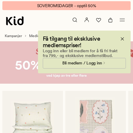
Medlemsfest
Animert
SOVEROMSDAGER - opptil 50%
banner.
Klikk
ESCAPE
for
Kampanjer
Medlemsfest
Få tilgang til eksklusive
å
medlemspriser!
pause.
Logg inn eller bli medlem for å få fri frakt
fra 799,- og eksklusive medlemstilbud.
Bli medlem / Logg inn