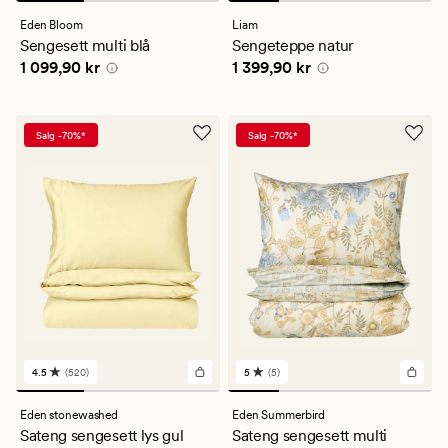
anmeldelser
med
Eden Bloom
Liam
en
Sengesett multi blå
Sengeteppe natur
gjennomsnittlig
Pris
1 099,90 kr
Pris
1 399,90 kr
1 099,90 kr
1 399,90 kr
vurdering
på
4.5
Salg -70%*
Salg -70%*
4.5
(520)
5
(5)
520
5
anmeldelser
anmeldelser
med
med
Eden stonewashed
Eden Summerbird
en
en
Sateng sengesett lys gul
Sateng sengesett multi
gjennomsnittlig
gjennomsnittlig