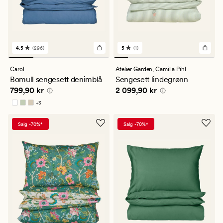
4.5
(296)
5
(1)
296
1
anmeldelser
anmeldelser
med
med
Carol
Atelier Garden,
Camilla Pihl
en
en
Bomull sengesett denimblå
Sengesett lindegrønn
gjennomsnittlig
gjennomsnittlig
Pris
799,90 kr
Pris
2 099,90 kr
799,90 kr
2 099,90 kr
vurdering
vurdering
på
på
+
3
4.5
5
Tilgjengelig i flere farger
Salg -70%*
Salg -70%*