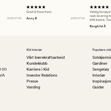
Greit å finne fram.
Veldig fornøyd
rask levering h
2026-07-23
Anny B
2026-07-22
blitt bedre. Tu
Borghild Å
Kid Interiør
Populære sid
Vårt bærekraftsarbeid
Solskjermi
Kundeklubb
Gardiner
0 00
Karriere i Kid
Sengetøy
MVA
Investor Relations
Interiør
Presse
Inspirasjon
Varsling
Guider