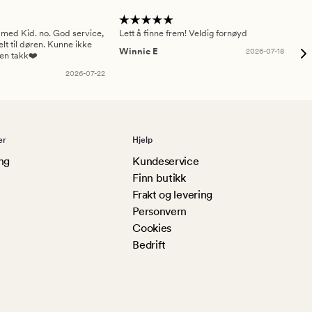
 med Kid. no. God service,
Lett å finne frem! Veldig fornøyd
Pas
elt til døren. Kunne ikke
Winnie E
2026-07-18
Ah
sen takk❤️
2026-07-22
er
Hjelp
ng
Kundeservice
Finn butikk
Frakt og levering
Personvern
Cookies
Bedrift