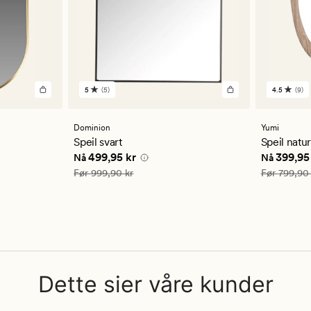
5
(5)
4.5
(9)
5
9
anmeldelser
anmelde
med
med
en
en
Dominion
Yumi
gjennomsnittlig
gjennom
Speil svart
Speil natu
vurdering
vurderi
5 kr
Nåværende pris
499,95 kr
Nåværend
499,95 kr
399,95
Nå
Nå
på
på
5
4.5
Vanlig pris
999,90 kr
Vanlig pris
Før
999,90 kr
Før
799,90 
Dette sier våre kunder