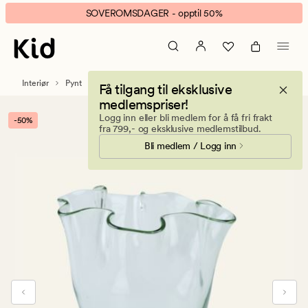
Wave
Animert
SOVEROMSDAGER - opptil 50%
vase
banner.
transparent
Klikk
ESCAPE
for
Interiør
Pynt
Få tilgang til eksklusive
å
medlemspriser!
pause.
Logg inn eller bli medlem for å få fri frakt
-50%
fra 799,- og eksklusive medlemstilbud.
Bli medlem / Logg inn