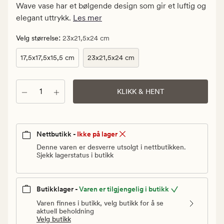
kr.
Wave vase har et bølgende design som gir et luftig og
Vanlig
elegant uttrykk.
Les mer
pris
399,90
:
Velg størrelse
23x21,5x24 cm
kr
17,5x17,5x15,5 cm
23x21,5x24 cm
Antall
KLIKK & HENT
Nettbutikk -
Ikke på lager
Denne varen er desverre utsolgt i nettbutikken.
Sjekk lagerstatus i butikk
Butikklager -
Varen er tilgjengelig i butikk
Varen finnes i butikk, velg butikk for å se
aktuell beholdning
Velg butikk