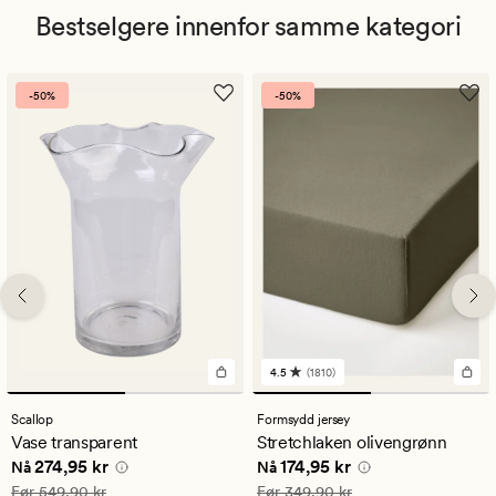
Bestselgere innenfor samme kategori
-50%
-50%
4.5
(1810)
1810
anmeldelser
med
Scallop
Formsydd jersey
en
Vase transparent
Stretchlaken olivengrønn
gjennomsnittlig
Nåværende pris
274,95 kr
Nåværende pris
174,95 kr
274,95 kr
174,95 kr
vurdering
Nå
Nå
på
Vanlig pris
549,90 kr
Vanlig pris
349,90 kr
Før
549,90 kr
Før
349,90 kr