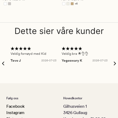
4.5
+
6
Tilgjengelig i flere farger
Dette sier våre kunder
Veldig fornøyd med Kid
Veldig bra 🌟👌👌
Gre
Tove J
2026-07-23
Yogeswary K
2026-07-23
An
Følg oss
Hovedkontor
Facebook
Gilhusveien 1
Instagram
3426 Gullaug