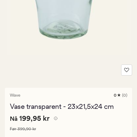
Wave
0
(0)
0
anmeldels
Vase transparent - 23x21,5x24 cm
med
en
Nåværende
Nåværende pris
199,95 kr
gjennomsni
199,95 kr
Nå
vurdering
pris
på
Vanlig pris
399,90 kr
Før
399,90 kr
199,95
0