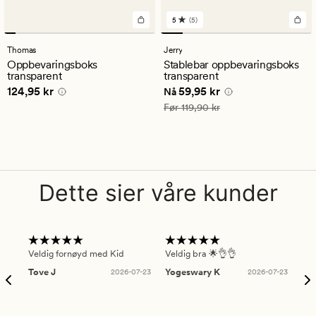
5
(5)
5
anmeldelser
med
Thomas
Jerry
en
Oppbevaringsboks
Stablebar oppbevaringsboks
gjennomsnittlig
transparent
transparent
vurdering
Pris
124,95 kr
Nåværende pris
59,95 kr
124,95 kr
59,95 kr
på
Nå
5
Vanlig pris
119,90 kr
Før
119,90 kr
Dette sier våre kunder
Veldig fornøyd med Kid
Veldig bra 🌟👌👌
Gre
Tove J
2026-07-23
Yogeswary K
2026-07-23
An