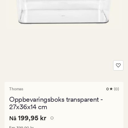
Thomas
0
(0)
0
anmeldels
Oppbevaringsboks transparent -
med
en
27x36x14 cm
gjennomsni
vurdering
Nåværende
Nåværende pris
199,95 kr
199,95 kr
Nå
på
0
pris
Vanlig pris
399,90 kr
Før
399,90 kr