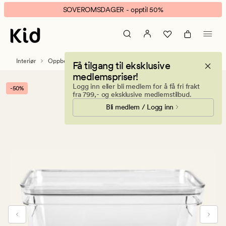
Thomas
Animert
SOVEROMSDAGER - opptil 50%
oppbevaringsboks
banner.
transparent
Klikk
ESCAPE
for
Interiør
Oppbevaring
Få tilgang til eksklusive
å
medlemspriser!
pause.
Logg inn eller bli medlem for å få fri frakt
-50%
fra 799,- og eksklusive medlemstilbud.
Bli medlem / Logg inn