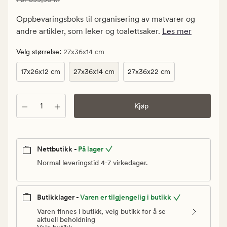
199,95
kr.
Oppbevaringsboks til organisering av matvarer og
Vanlig
andre artikler, som leker og toalettsaker.
Les mer
pris
399,90
:
Velg størrelse
27x36x14 cm
kr
17x26x12 cm
27x36x14 cm
27x36x22 cm
Antall
Kjøp
Nettbutikk -
På lager
Normal leveringstid 4-7 virkedager.
Butikklager -
Varen er tilgjengelig i butikk
Varen finnes i butikk, velg butikk for å se
aktuell beholdning