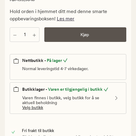
99,95
kr.
Hold orden i hjemmet ditt med denne smarte
Vanlig
oppbevaringsboksen!
Les mer
pris
199,90
Antall
Kjøp
kr
Nettbutikk -
På lager
Normal leveringstid 4-7 virkedager.
Butikklager -
Varen er tilgjengelig i butikk
Varen finnes i butikk, velg butikk for å se
aktuell beholdning
Velg butikk
Fri frakt til butikk