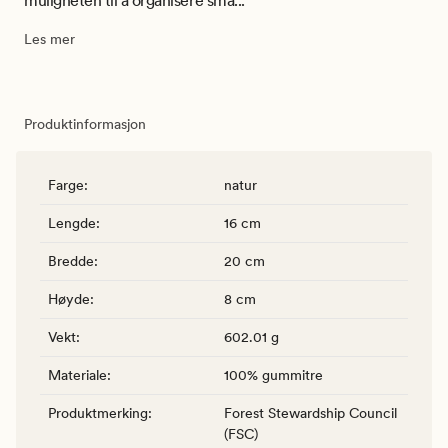
muligheten til å organisere små...
Les mer
Produktinformasjon
Farge
:
natur
Lengde
:
16 cm
Bredde
:
20 cm
Høyde
:
8 cm
Vekt
:
602.01 g
Materiale
:
100% gummitre
Produktmerking
:
Forest Stewardship Council
(FSC)