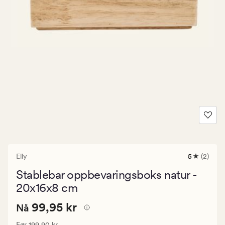
Elly
5
(2)
2
anmeldels
Stablebar oppbevaringsboks natur -
med
en
20x16x8 cm
gjennomsni
vurdering
Nåværende
Nåværende pris
99,95 kr
99,95 kr
Nå
på
5
pris
Vanlig pris
199,90 kr
Før
199,90 kr