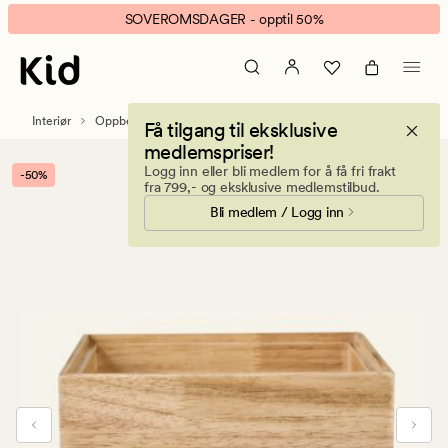
Elly
Animert
SOVEROMSDAGER - opptil 50%
stablebar
banner.
oppbevaringsboks
Klikk
natur
ESCAPE
for
Interiør
Oppbevaring
Oppbevaringsbokser
Få tilgang til eksklusive
å
medlemspriser!
pause.
Logg inn eller bli medlem for å få fri frakt
-50%
fra 799,- og eksklusive medlemstilbud.
Bli medlem / Logg inn