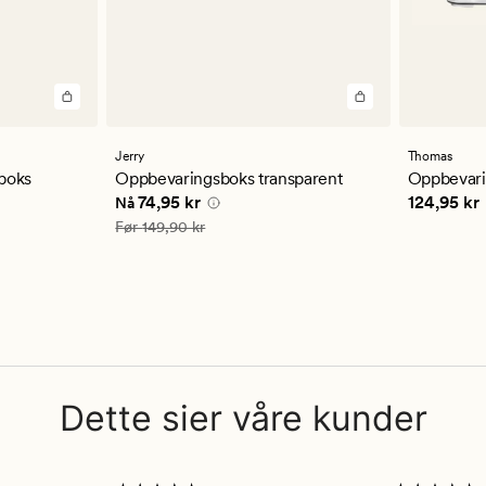
Jerry
Thomas
boks
Oppbevaringsboks transparent
Oppbevari
Nåværende pris
74,95 kr
Pris
124,9
74,95 kr
124,95 kr
Nå
 kr
Vanlig pris
149,90 kr
Før
149,90 kr
Dette sier våre kunder