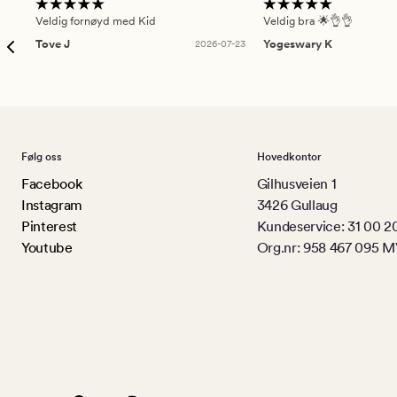
Veldig fornøyd med Kid
Veldig bra 🌟👌👌
Tove J
2026-07-23
Yogeswary K
Følg oss
Hovedkontor
Facebook
Gilhusveien 1
Instagram
3426 Gullaug
Pinterest
Kundeservice: 31 00 2
Youtube
Org.nr: 958 467 095 