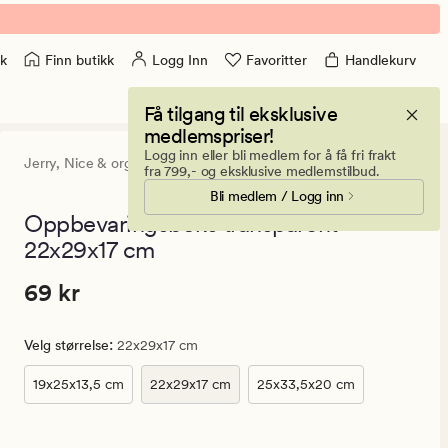
Finn butikk
Logg Inn
Favoritter
Handlekurv
k
Få tilgang til eksklusive
medlemspriser!
Logg inn eller bli medlem for å få fri frakt
Jerry,
Nice & organized
0
(0)
0
fra 799,- og eksklusive medlemstilbud.
anmeldels
Bli medlem / Logg inn
med
en
Oppbevaringsboks transparent -
gjennomsni
22x29x17 cm
vurdering
på
0
Pris
Pris
69 kr
69 kr
69
kr.
:
Velg størrelse
22x29x17 cm
Vanlig
pris
19x25x13,5 cm
22x29x17 cm
25x33,5x20 cm
69
kr