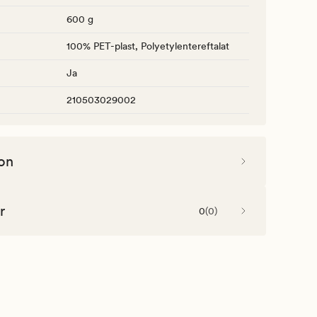
600 g
100% PET-plast, Polyetylentereftalat
Ja
210503029002
on
r
0
(
0
)