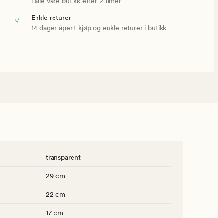
i alle våre butikk etter 2 timer
Enkle returer
14 dager åpent kjøp og enkle returer i butikk
transparent
29 cm
22 cm
17 cm