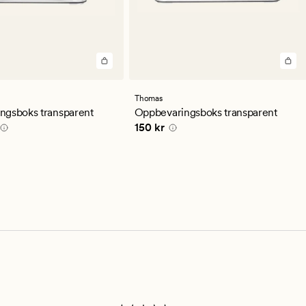
Thomas
ngsboks transparent
Oppbevaringsboks transparent
5 kr
Pris
150 kr
150 kr