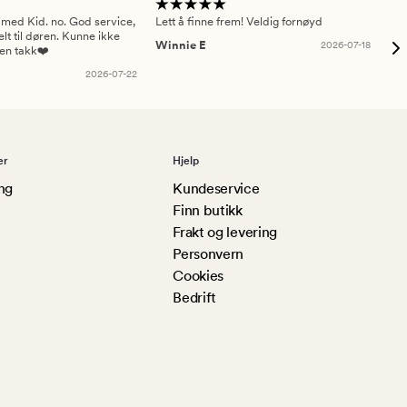
 med Kid. no. God service,
Lett å finne frem! Veldig fornøyd
Pas
elt til døren. Kunne ikke
Winnie E
2026-07-18
Ah
sen takk❤️
2026-07-22
er
Hjelp
ng
Kundeservice
Finn butikk
Frakt og levering
Personvern
Cookies
Bedrift