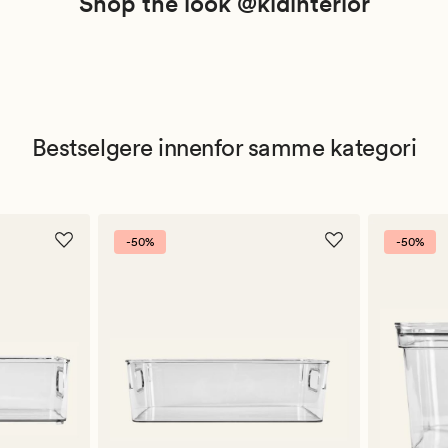
Shop the look @kidinterior
Bestselgere innenfor samme kategori
-50%
-50%