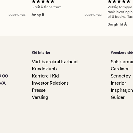
Greit å finne fram.
Veldig fornøyd
rask levering h
2026-07-23
Anny B
2026-07-22
blitt bedre. Tu
Borghild Å
Kid Interiør
Populære sid
Vårt bærekraftsarbeid
Solskjermi
Kundeklubb
Gardiner
0 00
Karriere i Kid
Sengetøy
MVA
Investor Relations
Interiør
Presse
Inspirasjon
Varsling
Guider