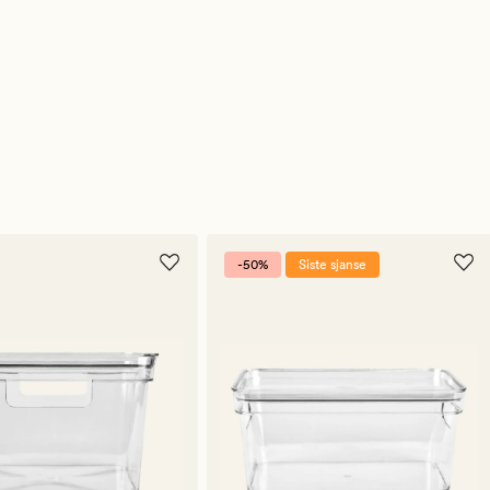
-50%
Siste sjanse