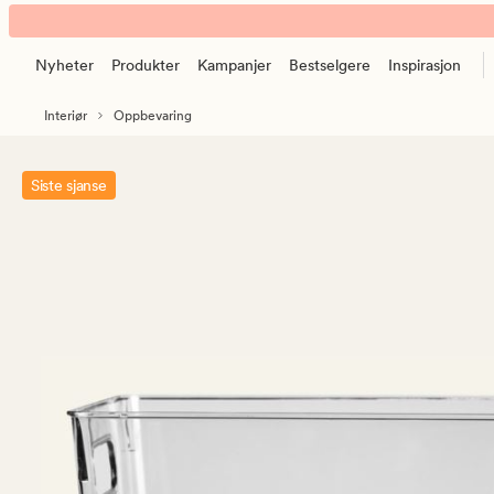
Jerry
Animert
oppbevaringsboks
banner.
transparent
Nyheter
Produkter
Kampanjer
Bestselgere
Inspirasjon
Klikk
ESCAPE
Interiør
Oppbevaring
for
å
pause.
Siste sjanse