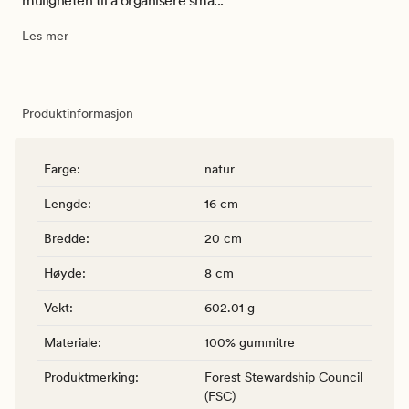
muligheten til å organisere små...
Les mer
Produktinformasjon
Farge
:
natur
Lengde
:
16 cm
Bredde
:
20 cm
Høyde
:
8 cm
Vekt
:
602.01 g
Materiale
:
100% gummitre
Produktmerking
:
Forest Stewardship Council
(FSC)