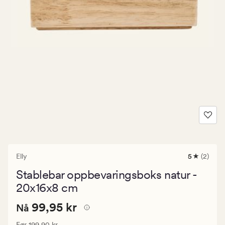
Elly
5
(2)
2
anmeldels
Stablebar oppbevaringsboks natur -
med
en
20x16x8 cm
gjennomsni
vurdering
Nåværende
Nåværende pris
99,95 kr
99,95 kr
Nå
på
5
pris
Vanlig pris
199,90 kr
Før
199,90 kr