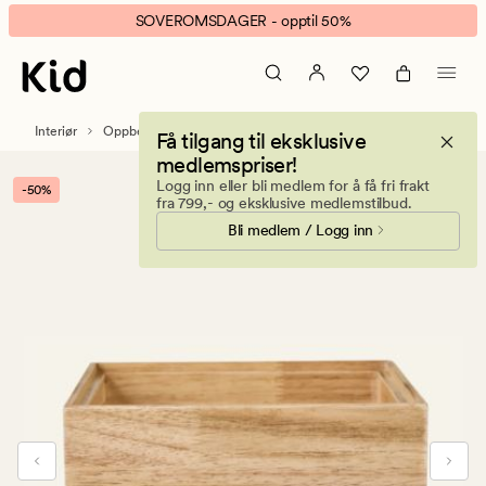
Elly
Animert
SOVEROMSDAGER - opptil 50%
stablebar
banner.
oppbevaringsboks
Klikk
natur
ESCAPE
for
Interiør
Oppbevaring
Få tilgang til eksklusive
å
medlemspriser!
pause.
Logg inn eller bli medlem for å få fri frakt
-50%
fra 799,- og eksklusive medlemstilbud.
Bli medlem / Logg inn