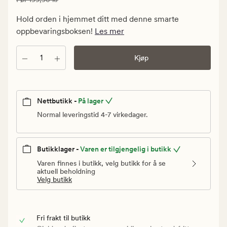
99,95
kr.
Hold orden i hjemmet ditt med denne smarte
Vanlig
oppbevaringsboksen!
Les mer
pris
199,90
Antall
Kjøp
kr
Nettbutikk -
På lager
Normal leveringstid 4-7 virkedager.
Butikklager -
Varen er tilgjengelig i butikk
Varen finnes i butikk, velg butikk for å se
aktuell beholdning
Velg butikk
Fri frakt til butikk